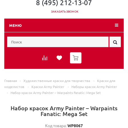
8 (495) 212-13-07
ЗАКАЗАТЬ ЗВОНОК
МЕНЮ
0
Главная
-
Художественные краски для творчества
-
Краски для
моделистов
-
Краски Army Painter
-
Наборы красок Army Painter
-
Набор красок Army Painter – Warpaints Fanatic: Mega Set
Набор красок Army Painter – Warpaints
Fanatic: Mega Set
Код товара:
WP8067