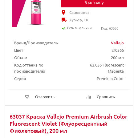
В корзину
Самовывоз
Курьер, ТК
Есть в наличии
Код: 63036
Бренд/Производитель
Vallejo
Цвет
cf0a66
Объем
200 мл
Код оттенка по
63.036 Fluorescent
производителю
Magenta
Серия
Premium Color
Отложить
Сравнить
63037 Краска Vallejo Premium Airbrush Color
Fluorescent Violet (Флуоресцентный
Фиолетовый), 200 мл