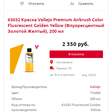
Отложить
Сравнить
63032 Краска Vallejo Premium Airbrush Color
Fluorescent Golden Yellow (Флуоресцентный
Золотой Желтый), 200 мл
2 350 руб.
В корзину
Самовывоз
Курьер, ТК
Есть в наличии
Код: 63032
Бренд/Производитель
Vallejo
Цвет
f7a600
Объем
200 мл
Код оттенка по
63.032 Fluorescent Golden
производителю
Yellow