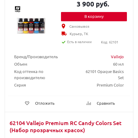
3 900 руб.
В корзину
Самовывоз
Курьер, ТК
Есть в наличии
Код: 62101
Бренд/Производитель
Vallejo
Объем
60 мл
Код оттенка по
62101 Opaque Basics
производителю
Set
Серия
Premium Color
Отложить
Сравнить
62104 Vallejo Premium RC Candy Colors Set
(Набор прозрачных красок)