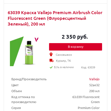
63039 Краска Vallejo Premium Airbrush Color
Fluorescent Green (Флуоресцентный
Зеленый), 200 мл
2 350 руб.
В корзину
Самовывоз
Курьер, ТК
Есть в наличии
Код: 63039
Бренд/Производитель
Vallejo
Цвет
52ae32
Объем
200 мл
Код оттенка по
63.039 Fluorescent
производителю
Green
Серия
Premium Color