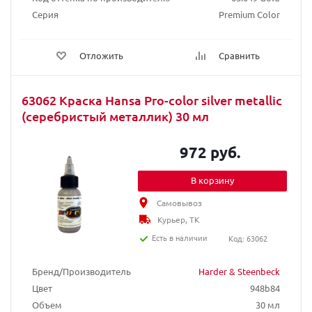
Серия
Premium Color
Отложить
Сравнить
63062 Краска Hansa Pro-color silver metallic
(серебристый металлик) 30 мл
972 руб.
В корзину
Самовывоз
Курьер, ТК
Есть в наличии
Код: 63062
Бренд/Производитель
Harder & Steenbeck
Цвет
948b84
Объем
30 мл