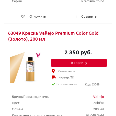
Серия
Premium Color
Отложить
Сравнить
63049 Краска Vallejo Premium Color Gold
(Золото), 200 мл
2 350 руб.
В корзину
Самовывоз
Курьер, ТК
Есть в наличии
Код: 63049
Бренд/Производитель
Vallejo
Цвет
e6bf78
Объем
200 мл
Код оттенка по производителю
63.049 Gold