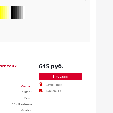
645 руб.
Bordeaux
В корзину
Самовывоз
Maimeri
Курьер, ТК
470110
75 мл
165 Bordeaux
Acrilico