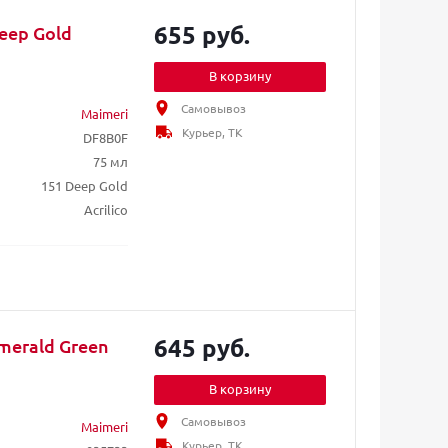
655 руб.
eep Gold
В корзину
Самовывоз
Maimeri
Курьер, ТК
DF8B0F
75 мл
151 Deep Gold
Acrilico
645 руб.
merald Green
В корзину
Самовывоз
Maimeri
Курьер, ТК