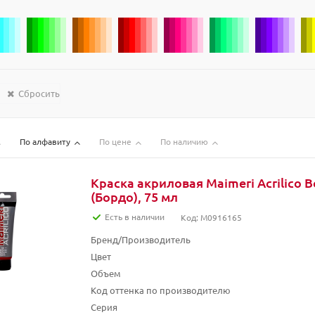
Сбросить
По алфавиту
По цене
По наличию
Краска акриловая Maimeri Acrilico 
(Бордо), 75 мл
Есть в наличии
Код: M0916165
Бренд/Производитель
Цвет
Объем
Код оттенка по производителю
Серия