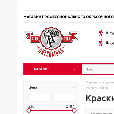
МАГАЗИН ПРОФЕССИОНАЛЬНОГО ОКРАСОЧНОГО
Шоур
Шоур
КАТАЛОГ
Главная
-
Художе
Цена
Maimeri Acrilico
-
Краски
530
2187
Группа цвета