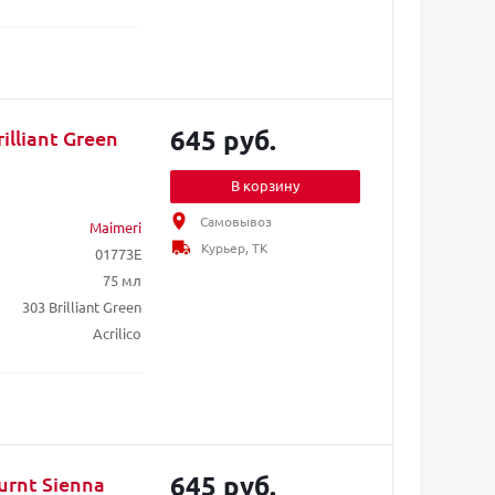
645 руб.
illiant Green
В корзину
Самовывоз
Maimeri
Курьер, ТК
01773E
75 мл
303 Brilliant Green
Acrilico
645 руб.
urnt Sienna