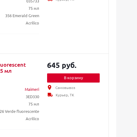
035733
75 мл
356 Emerald Green
Acrilico
645 руб.
luorescent
5 мл
В корзину
Самовывоз
Maimeri
Курьер, ТК
3ED330
75 мл
26 Verde fluorescente
Acrilico