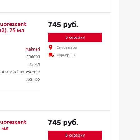
745 руб.
luorescent
), 75 мл
В корзину
Самовывоз
Maimeri
Курьер, ТК
FB6C00
75 мл
1 Arancio fluorescente
Acrilico
745 руб.
luorescent
 мл
В корзину