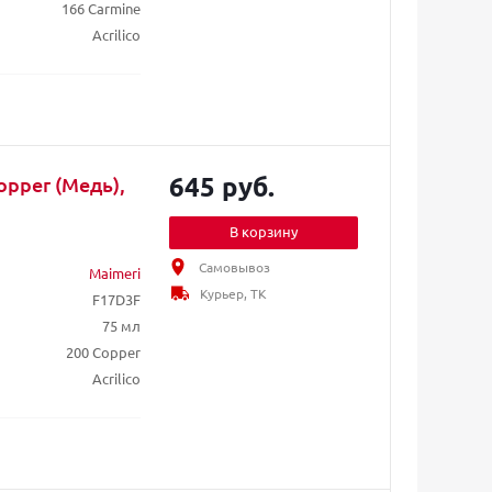
166 Carmine
Acrilico
645 руб.
opper (Медь),
В корзину
Самовывоз
Maimeri
Курьер, ТК
F17D3F
75 мл
200 Copper
Acrilico