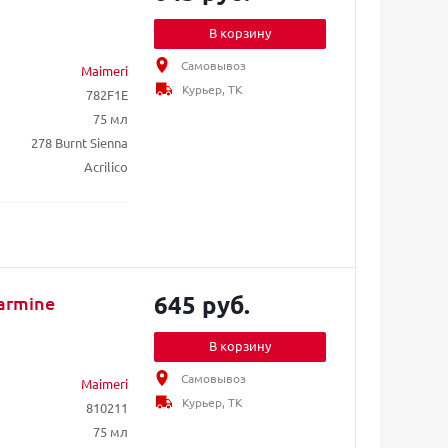
В корзину
Самовывоз
Maimeri
Курьер, ТК
782F1E
75 мл
278 Burnt Sienna
Acrilico
645 руб.
Carmine
В корзину
Самовывоз
Maimeri
Курьер, ТК
810211
75 мл