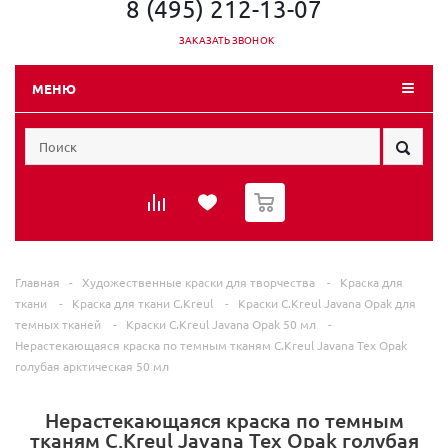
8 (495) 212-13-07
ЗАКАЗАТЬ ЗВОНОК
МЕНЮ
0
Главная
-
Художественные краски для творчества
-
Краска для
ткани
-
Краска для ткани C.Kreul
-
Краски C.Kreul Javana Opak для
темных тканей
-
Краски C.Kreul Javana Opak 50 мл
-
Нерастекающаяся краска по темным тканям C.Kreul Javana Tex Opak
голубая арктическая 50 мл
Нерастекающаяся краска по темным
тканям C.Kreul Javana Tex Opak голубая