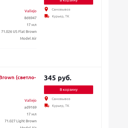
Самовывоз
Vallejo
Курьер, ТК
8d6947
17 мл
71.026 US Flat Brown
Model Air
345 руб.
 Brown (светло-
В корзину
Самовывоз
Vallejo
Курьер, ТК
ad9169
17 мл
71.027 Light Brown
Model Air