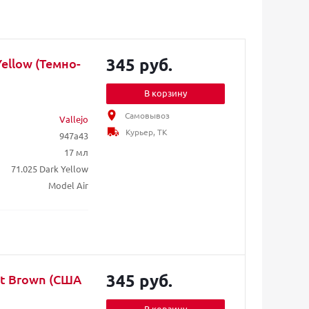
345 руб.
Yellow (Темно-
В корзину
Самовывоз
Vallejo
Курьер, ТК
947a43
17 мл
71.025 Dark Yellow
Model Air
345 руб.
lat Brown (США
В корзину