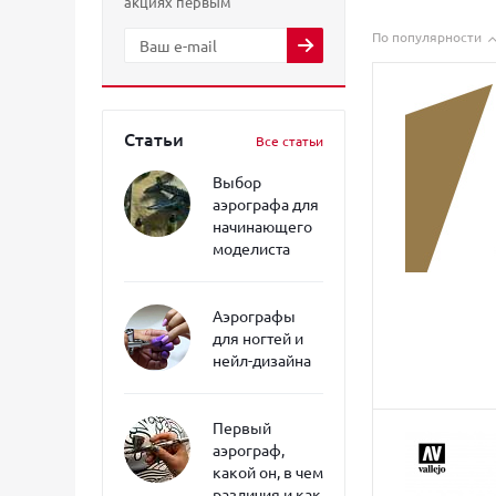
акциях первым
По популярности
Статьи
Все статьи
Выбор
аэрографа для
начинающего
моделиста
Аэрографы
для ногтей и
нейл-дизайна
Первый
аэрограф,
какой он, в чем
различия и как