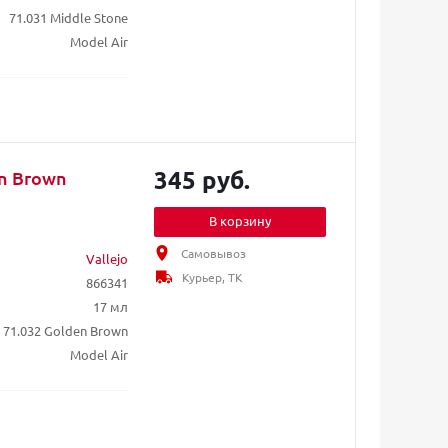
71.031 Middle Stone
Model Air
345 руб.
en Brown
В корзину
Самовывоз
Vallejo
Курьер, ТК
866341
17 мл
71.032 Golden Brown
Model Air