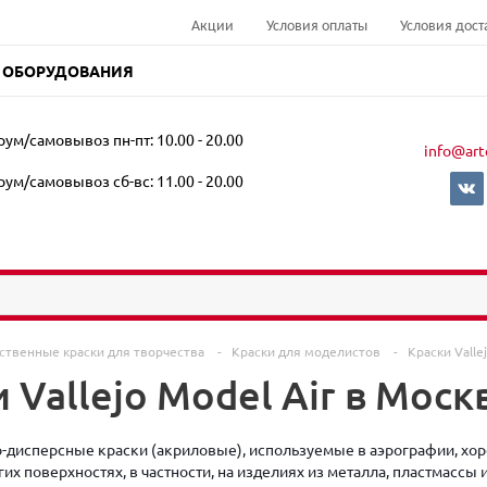
Акции
Условия оплаты
Условия дост
 ОБОРУДОВАНИЯ
ум/самовывоз пн-пт: 10.00 - 20.00
info@art
ум/самовывоз сб-вс: 11.00 - 20.00
ственные краски для творчества
-
Краски для моделистов
-
Краски Valle
 Vallejo Model Air в Москв
но-дисперсные краски (акриловые), используемые в аэрографии, хо
их поверхностях, в частности, на изделиях из металла, пластмассы 