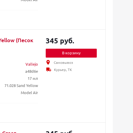
345 руб.
Yellow (Песок
В корзину
Самовывоз
Vallejo
Курьер, ТК
a48d6e
17 мл
71.028 Sand Yellow
Model Air
n Green