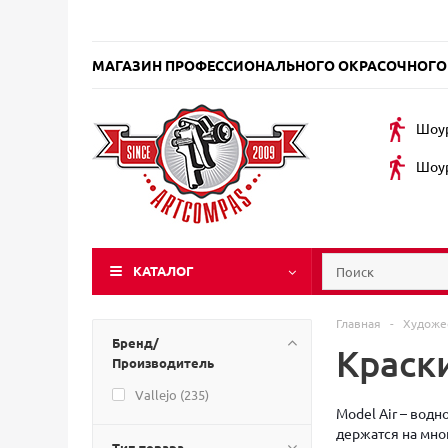
МАГАЗИН ПРОФЕССИОНАЛЬНОГО ОКРАСОЧНОГО
Шоур
Шоур
КАТАЛОГ
Главная
-
Художе
Бренд/
Краски
Производитель
Vallejo (
235
)
Model Air – вод
держатся на мног
Тип товара