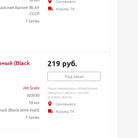
Самовывоз
Красная Армия ЗБ АУ
Курьер, ТК
СССР
7 Series
219 руб.
рный (Black
Под заказ
Jim Scale
Наши менеджеры обязательно
свяжутся с вами и уточнят
303030
условия заказа
10 мл
Самовывоз
ный (Black semi-matt)
Курьер, ТК
7 Series