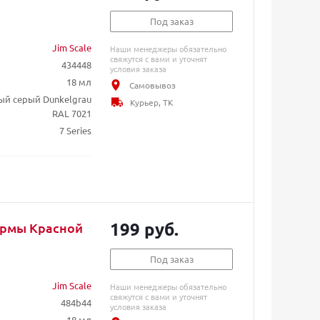
Под заказ
Jim Scale
Наши менеджеры обязательно
свяжутся с вами и уточнят
434448
условия заказа
18 мл
Самовывоз
ый серый Dunkelgrau
Курьер, ТК
RAL 7021
7 Series
199 руб.
формы Красной
Под заказ
Jim Scale
Наши менеджеры обязательно
свяжутся с вами и уточнят
484b44
условия заказа
18 мл