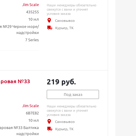
Jim Scale
Наши менеджеры обязательно
свяжутся с вами и уточнят
435255
условия заказа
10 мл
Самовывоз
ая №29 Черное море/
Курьер, ТК
надстройки
7 Series
219 руб.
Шаровая №33
Под заказ
Jim Scale
Наши менеджеры обязательно
свяжутся с вами и уточнят
6B7E82
условия заказа
10 мл
Самовывоз
Шаровая №33 Балтика
Курьер, ТК
надстройки