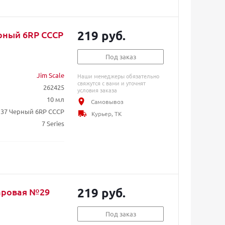
219 руб.
ерный 6RP СССР
Под заказ
Jim Scale
Наши менеджеры обязательно
свяжутся с вами и уточнят
262425
условия заказа
10 мл
Самовывоз
137 Черный 6RP СССР
Курьер, ТК
7 Series
219 руб.
Шаровая №29
Под заказ