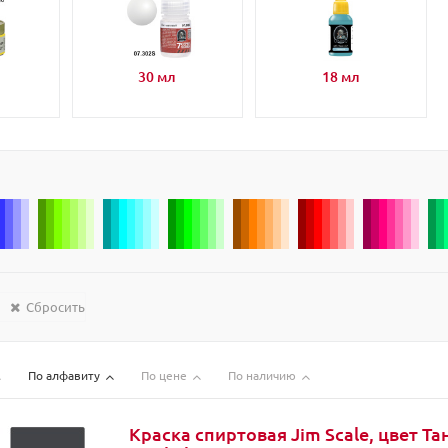
30 мл
18 мл
Сбросить
По алфавиту
По цене
По наличию
Краска спиртовая Jim Scale, цвет Т