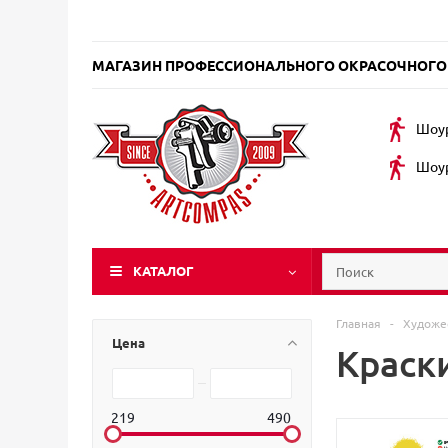
МАГАЗИН ПРОФЕССИОНАЛЬНОГО ОКРАСОЧНОГО
Шоур
Шоур
КАТАЛОГ
Главная
-
Художе
Цена
Краски
219
490