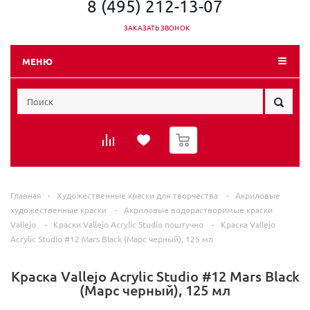
8 (495) 212-13-07
ЗАКАЗАТЬ ЗВОНОК
МЕНЮ
0
Главная
-
Художественные краски для творчества
-
Акриловые
художественные краски
-
Акриловые водорастворимые краски
Vallеjo
-
Краски Vallеjo Acrylic Studio поштучно
-
Краска Vallejo
Acrylic Studio #12 Mars Black (Марс черный), 125 мл
Краска Vallejo Acrylic Studio #12 Mars Black
(Марс черный), 125 мл