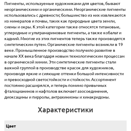
Пигменты, используемые художниками для цветов, бывают
неорганическими и органическими. Неорганические пигменты
использовались с древности; большинство из них извлекаются
из минералов и почвы, таких как природные цвета земли,
сиены и окры. К этой категории также относятся титановые,
углеродные и ультрамариновые пигменты, а также кобальт и
кадмий. Многие из этих пигментов теперь также производятся
синтетическим путем. Органические пигменты возникли в 19
веке. Промышленное производство получило развитие в
начале ХХ века благодаря новым технологическим процессам
в органической химии. Эти синтетические пигменты стали
важной группой в производстве красок для художников,
производя яркие и сияющие оттенки большой интенсивности
и превосходной светостойкости и стойкости. Ассортимент
постоянно расширялся, и теперь помимо привычных
фталоцианинов и нафтолов включает азосоединения,
диоксацины и пирролы, антрахинионы и хинакридоны.
Характеристики
Цвет