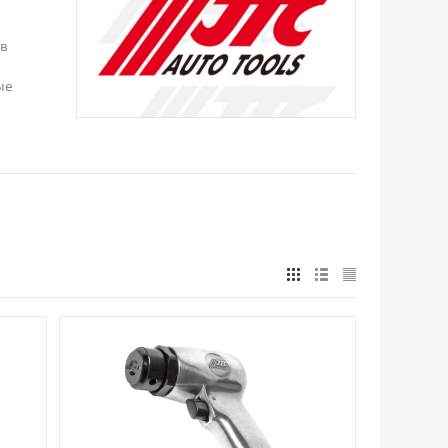
ов
ые