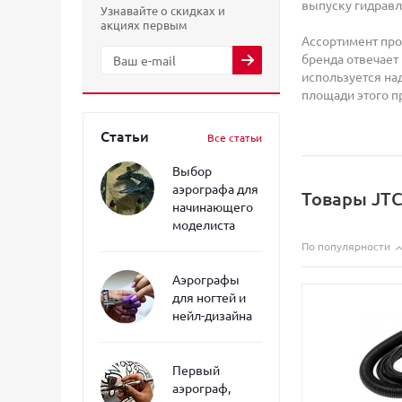
выпуску гидравл
Узнавайте о скидках и
акциях первым
Ассортимент про
бренда отвечает
используется на
площади этого п
Статьи
Все статьи
Выбор
аэрографа для
Товары JTC
начинающего
моделиста
По популярности
Аэрографы
для ногтей и
нейл-дизайна
Первый
аэрограф,