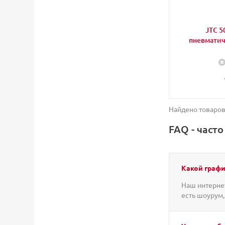
JTC 5
пневматич
Найдено товаров
FAQ - част
Какой графи
Наш интернет
есть шоурум,