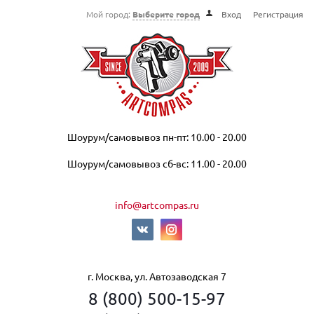
Мой город:
Выберите город
Вход
Регистрация
Шоурум/самовывоз пн-пт: 10.00 - 20.00
Шоурум/самовывоз сб-вс: 11.00 - 20.00
info@artcompas.ru
г. Москва, ул. Автозаводская 7
8 (800) 500-15-97