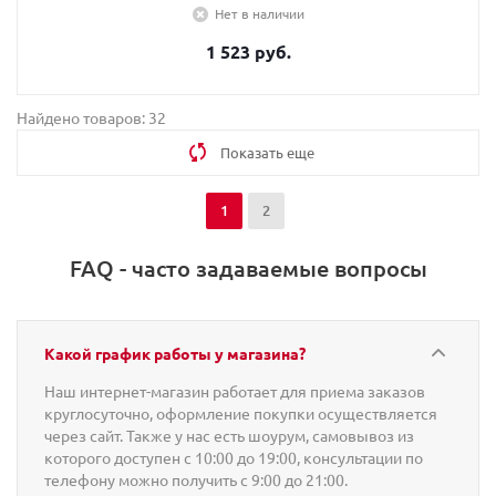
Нет в наличии
1 523 руб.
Найдено товаров: 32
Показать еще
1
2
FAQ - часто задаваемые вопросы
Какой график работы у магазина?
Наш интернет-магазин работает для приема заказов
круглосуточно, оформление покупки осуществляется
через сайт. Также у нас есть шоурум, самовывоз из
которого доступен с 10:00 до 19:00, консультации по
телефону можно получить с 9:00 до 21:00.