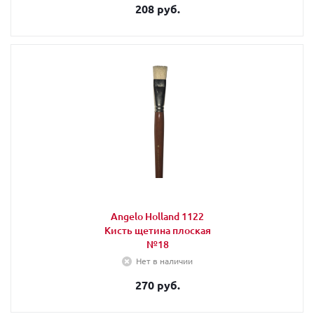
208 руб.
Angelo Holland 1122
Кисть щетина плоская
№18
Нет в наличии
270 руб.