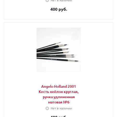
Нет в наличии
400 руб.
Angelo Holland 2001
Кисть нейлон круглая,
ручка удлиненная
матовая №6
Нет в наличии