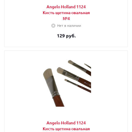
Angelo Holland 1124
Кисть щетина овальная
№4
Нет в наличии
129 руб.
Angelo Holland 1124
Кисть щетина овальная