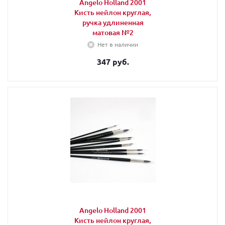
Angelo Holland 2001
Кисть нейлон круглая,
ручка удлиненная
матовая №2
Нет в наличии
347 руб.
Angelo Holland 2001
Кисть нейлон круглая,