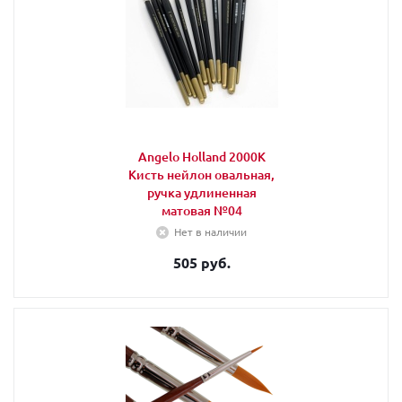
Angelo Holland 2000K
Кисть нейлон овальная,
ручка удлиненная
матовая №04
Нет в наличии
505 руб.