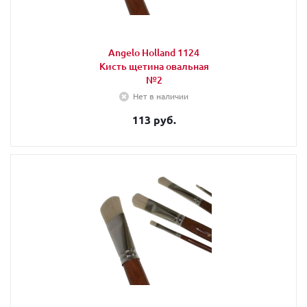
Angelo Holland 1124
Кисть щетина овальная
№2
Нет в наличии
113 руб.