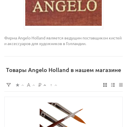
Фирма Angelo Holland является ведущим поставщиком кистей
и аксессуаров для художников в Голландии.
Товары Angelo Holland в нашем магазине