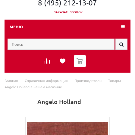
8 (495) 212-13-07
ЗАКАЗАТЬ ЗВОНОК
МЕНЮ
0
Главная
-
Справочная информация
-
Производители
-
Товары
Angelo Holland в нашем магазине
Angelo Holland