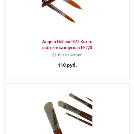
Angelo Holland 875 Кисть
синтетика круглая №2/0
Нет в наличии
110 руб.