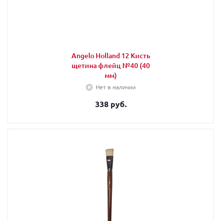
Angelo Holland 12 Кисть
щетина флейц №40 (40
мм)
Нет в наличии
338 руб.