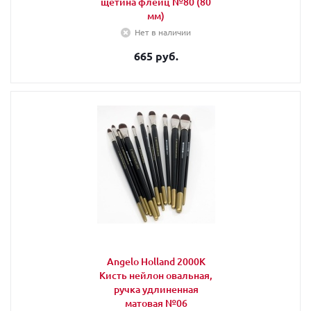
щетина флейц №80 (80
мм)
Нет в наличии
665 руб.
Angelo Holland 2000K
Кисть нейлон овальная,
ручка удлиненная
матовая №06