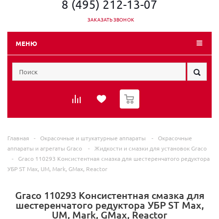
8 (495) 212-13-07
ЗАКАЗАТЬ ЗВОНОК
МЕНЮ
0
Главная
-
Окрасочные и штукатурные аппараты
-
Окрасочные
аппараты и агрегаты Graco
-
Жидкости и смазки для установок Graco
-
Graco 110293 Консистентная смазка для шестеренчатого редуктора
УБР ST Max, UM, Mark, GMax, Reactor
Graco 110293 Консистентная смазка для
шестеренчатого редуктора УБР ST Max,
UM, Mark, GMax, Reactor