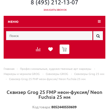
8 (495) 212-13-07
ЗАКАЗАТЬ ЗВОНОК
МЕНЮ
0
Главная
-
Профессиональные, художественные арт маркеры
-
Маркеры и чернила GROG
-
Сквизеры GROG
-
Сквизеры Grog 25 мм
-
Сквизер Grog 25 FMP неон-фуксия/ Neon Fuchsia 25 мм
Сквизер Grog 25 FMP неон-фуксия/ Neon
Fuchsia 25 мм
Код товара:
8052440550609