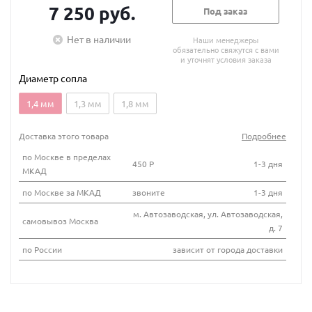
7 250 руб.
Под заказ
Нет в наличии
Наши менеджеры
обязательно свяжутся с вами
и уточнят условия заказа
Диаметр сопла
1,4 мм
1,3 мм
1,8 мм
Доставка этого товара
Подробнее
по Москве в пределах
450 Р
1-3 дня
МКАД
по Москве за МКАД
звоните
1-3 дня
м. Автозаводская, ул. Автозаводская,
самовывоз Москва
д. 7
по России
зависит от города доставки