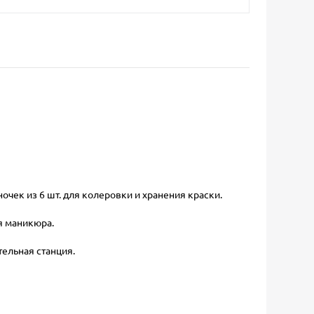
очек из 6 шт. для колеровки и хранения краски.
ля маникюра.
тельная станция.