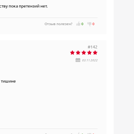
тву пока претензий нет.
Отзыв полезен?
0
0
#142
03.11.2022
й тишине