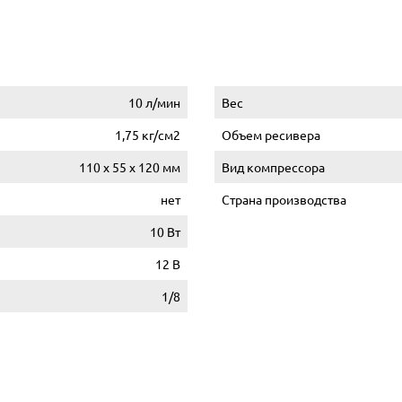
10 л/мин
Вес
1,75 кг/см2
Объем ресивера
110 x 55 x 120 мм
Вид компрессора
нет
Страна производства
10 Вт
12 В
1/8