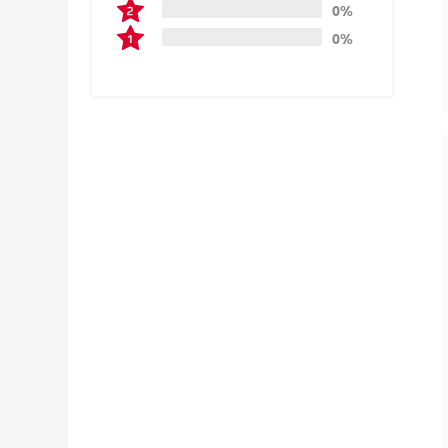
0%
0%