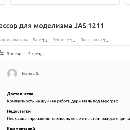
ессор для моделизма JAS 1211
Сортировать по:
Дате
Рейтингу
Полезности
5 звезд
4 звезды
Ivanov S.
Достоинства
Компактность, не шумная работа, держатель под аэрограф
Недостатки
Невысокая производительность, но ее и не стоит ожидать при т
Комментарий