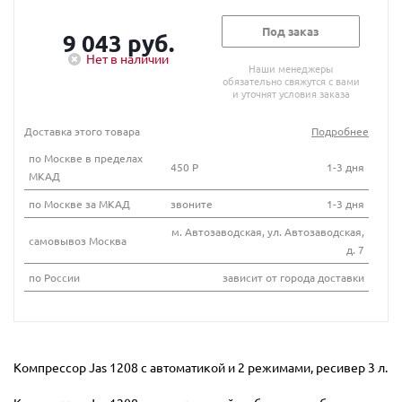
Под заказ
9 043 руб.
Нет в наличии
Наши менеджеры
обязательно свяжутся с вами
и уточнят условия заказа
Доставка этого товара
Подробнее
по Москве в пределах
450 Р
1-3 дня
МКАД
по Москве за МКАД
звоните
1-3 дня
м. Автозаводская, ул. Автозаводская,
самовывоз Москва
д. 7
по России
зависит от города доставки
Компрессор Jas 1208 с автоматикой и 2 режимами, ресивер 3 л.