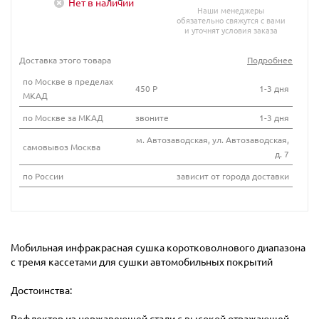
Нет в наличии
Наши менеджеры
обязательно свяжутся с вами
и уточнят условия заказа
Доставка этого товара
Подробнее
по Москве в пределах
450 Р
1-3 дня
МКАД
по Москве за МКАД
звоните
1-3 дня
м. Автозаводская, ул. Автозаводская,
самовывоз Москва
д. 7
по России
зависит от города доставки
Мобильная инфракрасная сушка коротковолнового диапазона
с тремя кассетами для сушки автомобильных покрытий
Достоинства:
Рефлектор из нержавеющей стали с высокой отражающей