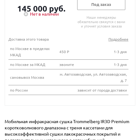
Под заказ
145 000 руб.
Нет в наличии
Наши менеджеры
обязательно свяжутся с вами
и уточнят условия заказа
Доставка этого товара
Подробнее
по Москве в пределах
450 Р
1-3 дня
МКАД
по Москве за МКАД
звоните
1-3 дня
м. Автозаводская, ул. Автозаводская,
самовывоз Москва
д. 7
по России
зависит от города доставки
Мобильная инфракрасная сушка Trommelberg IR3D Premium
коротковолнового диапазона с тремя кассетами для
высокоэффективной сушки лакокрасочных покрытий и