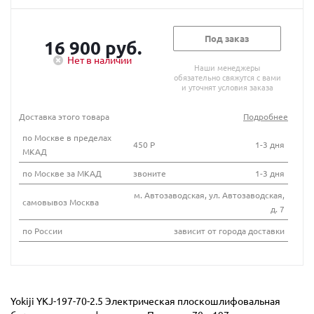
Под заказ
16 900 руб.
Нет в наличии
Наши менеджеры
обязательно свяжутся с вами
и уточнят условия заказа
Доставка этого товара
Подробнее
по Москве в пределах
450 Р
1-3 дня
МКАД
по Москве за МКАД
звоните
1-3 дня
м. Автозаводская, ул. Автозаводская,
самовывоз Москва
д. 7
по России
зависит от города доставки
Yokiji YKJ-197-70-2.5 Электрическая плоскошлифовальная