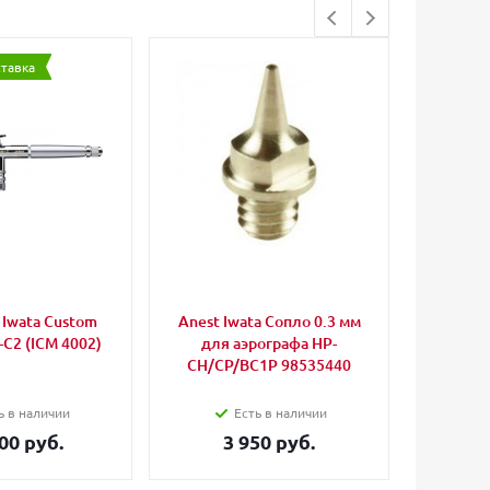
ставка
Iwata Custom
Anest Iwata Сопло 0.3 мм
Iwata 
-C2 (ICM 4002)
для аэрографа HP-
CH/CP/BC1P 98535440
ь в наличии
Есть в наличии
00 руб.
3 950 руб.
3