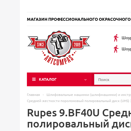
МАГАЗИН ПРОФЕССИОНАЛЬНОГО ОКРАСОЧНОГО
Шоур
Шоур
КАТАЛОГ
Главная
-
Шлифовальные машинки (шлифмашинки) и инст
Средней жесткости поролоновый полировальный диск (UHS) 
Rupes 9.BF40U Сред
полировальный диск