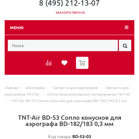
8 (495) 212-13-07
ЗАКАЗАТЬ ЗВОНОК
МЕНЮ
0
Главная
-
Аэрографы
-
Запчасти для аэрографов
-
Запчасти для
аэрографов TNT-Air
-
Сопла (форсунки/дюзы) материальные TNT-Air
-
TNT-Air BD-53 Сопло конусное для аэрографа ВD-182/183 0,3 мм
TNT-Air BD-53 Сопло конусное для
аэрографа ВD-182/183 0,3 мм
Код товара:
ВD-53-03