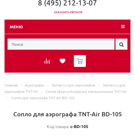
8 (495) 212-13-07
ЗАКАЗАТЬ ЗВОНОК
МЕНЮ
0
Главная
-
Аэрографы
-
Запчасти для аэрографов
-
Запчасти для
аэрографов TNT-Air
-
Сопла (форсунки/дюзы) материальные TNT-Air
-
Сопло для аэрографа TNT-Air BD-105
Сопло для аэрографа TNT-Air BD-105
Код товара:
c-ВD-105