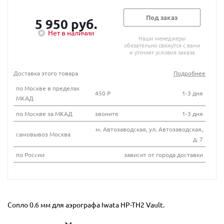
Под заказ
5 950 руб.
Нет в наличии
Наши менеджеры
обязательно свяжутся с вами
и уточнят условия заказа
Доставка этого товара
Подробнее
по Москве в пределах
450 Р
1-3 дня
МКАД
по Москве за МКАД
звоните
1-3 дня
м. Автозаводская, ул. Автозаводская,
самовывоз Москва
д. 7
по России
зависит от города доставки
Сопло 0.6 мм для аэрографа Iwata HP-TH2 Vault.