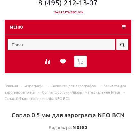
8 (495) 212-13-07
ЗАКАЗАТЬ ЗВОНОК
МЕНЮ
0
Главная
-
Аэрографы
-
Запчасти для аэрографов
-
Запчасти для
аэрографов Iwata
-
Сопла (форсунки/дюзы) материальные Iwata
-
Сопло 0.5 мм для аэрографа NEO BCN
Сопло 0.5 мм для аэрографа NEO BCN
Код товара:
N 080 2