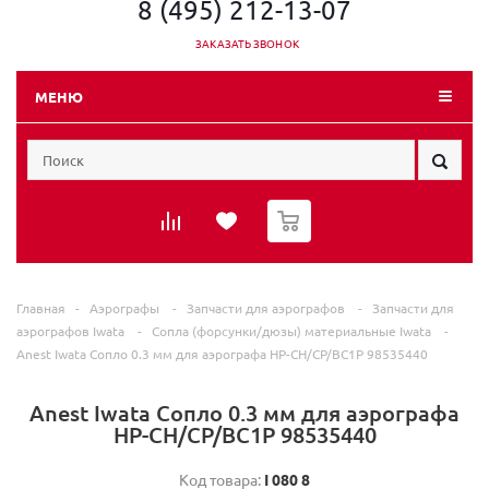
8 (495) 212-13-07
ЗАКАЗАТЬ ЗВОНОК
МЕНЮ
0
Главная
-
Аэрографы
-
Запчасти для аэрографов
-
Запчасти для
аэрографов Iwata
-
Сопла (форсунки/дюзы) материальные Iwata
-
Anest Iwata Сопло 0.3 мм для аэрографа HP-CH/CP/BC1P 98535440
Anest Iwata Сопло 0.3 мм для аэрографа
HP-CH/CP/BC1P 98535440
Код товара:
I 080 8