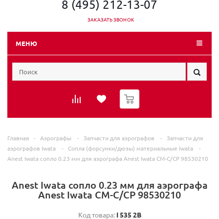
8 (495) 212-13-07
ЗАКАЗАТЬ ЗВОНОК
МЕНЮ
0
Главная
-
Аэрографы
-
Запчасти для аэрографов
-
Запчасти для
аэрографов Iwata
-
Сопла (форсунки/дюзы) материальные Iwata
-
Anest Iwata сопло 0.23 мм для аэрографа Anest Iwata CM-C/CP 98530210
Anest Iwata сопло 0.23 мм для аэрографа
Anest Iwata CM-C/CP 98530210
Код товара:
I 535 2B