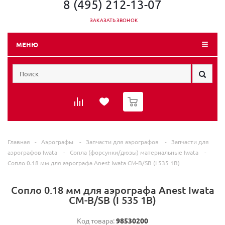
8 (495) 212-13-07
ЗАКАЗАТЬ ЗВОНОК
МЕНЮ
0
Главная
-
Аэрографы
-
Запчасти для аэрографов
-
Запчасти для
аэрографов Iwata
-
Сопла (форсунки/дюзы) материальные Iwata
-
Сопло 0.18 мм для аэрографа Anest Iwata CM-B/SB (I 535 1B)
Сопло 0.18 мм для аэрографа Anest Iwata
CM-B/SB (I 535 1B)
Код товара:
98530200