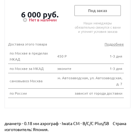
Под заказ
6 000 руб.
Нет в наличии
Наши менеджеры
обязательно свяжутся с вами
и уточнят условия заказа
Доставка этого товара
Подробнее
по Москве в пределах
450 Р
1-3 дня
МКАД
по Москве за МКАД
звоните
1-3 дня
м. Автозаводская, ул. Автозаводская,
самовывоз Москва
д. 7
по России
зависит от города доставки
диаметр - 0.18 мм аэрограф - Iwata CM - B/C/C Plus/SB Страна
изготовитель: Япония.