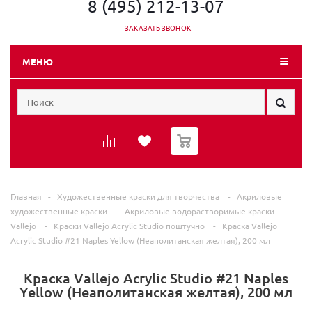
8 (495) 212-13-07
ЗАКАЗАТЬ ЗВОНОК
МЕНЮ
0
Главная
-
Художественные краски для творчества
-
Акриловые
художественные краски
-
Акриловые водорастворимые краски
Vallеjo
-
Краски Vallеjo Acrylic Studio поштучно
-
Краска Vallejo
Acrylic Studio #21 Naples Yellow (Неаполитанская желтая), 200 мл
Краска Vallejo Acrylic Studio #21 Naples
Yellow (Неаполитанская желтая), 200 мл