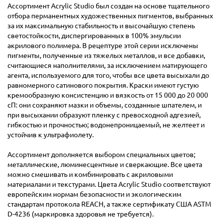
Ассортимент Acrylic Studio был создан на основе тщательного
отбора перманентных художественных пигментов, выбранных
за их максимальную стабильность и высочайшую степень
светостойкости, диспергированных в 100% эмульсии
акрилового полимера. В рецептуре этой серии исключены
пигменты, полученные из тяжелых металлов, и все добавки,
считающиеся наполнителями, за исключением матирующего
агента, используемого для того, чтобы все цвета высыхали до
равномерного сатинового покрытия. Краски имеют густую
кремообразную консистенцию и вязкость от 15 000 до 20 000
сП: они сохраняют мазки и объемы, созданные шпателем, и
при высыхании образуют пленку с превосходной адгезией,
гибкостью и прочностью; водонепроницаемый, не желтеет и
устойчив к ультрафиолету.
Ассортимент дополняется выбором специальных цветов;
металлические, люминесцентные и сверкающие. Все цвета
можно смешивать и комбинировать с акриловыми
материалами и текстурами. Цвета Acrylic Studio соответствуют
европейским нормам безопасности и экологическим
стандартам протокола REACH, а также сертификату США ASTM
D-4236 (маркировка здоровья не требуется).