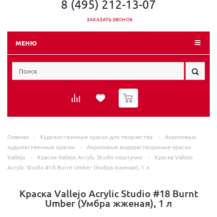
8 (495) 212-13-07
ЗАКАЗАТЬ ЗВОНОК
МЕНЮ
0
Главная
-
Художественные краски для творчества
-
Акриловые
художественные краски
-
Акриловые водорастворимые краски
Vallеjo
-
Краски Vallеjo Acrylic Studio поштучно
-
Краска Vallejo
Acrylic Studio #18 Burnt Umber (Умбра жженая), 1 л
Краска Vallejo Acrylic Studio #18 Burnt
Umber (Умбра жженая), 1 л