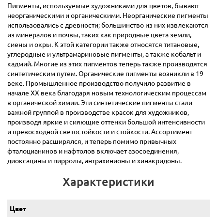
Пигменты, используемые художниками для цветов, бывают
неорганическими и органическими. Неорганические пигменты
использовались с древности; большинство из них извлекаются
из минералов и почвы, таких как природные цвета земли,
сиены и окры. К этой категории также относятся титановые,
углеродные и ультрамариновые пигменты, а также кобальт и
кадмий. Многие из этих пигментов теперь также производятся
синтетическим путем. Органические пигменты возникли в 19
веке. Промышленное производство получило развитие в
начале ХХ века благодаря новым технологическим процессам
в органической химии. Эти синтетические пигменты стали
важной группой в производстве красок для художников,
производя яркие и сияющие оттенки большой интенсивности
и превосходной светостойкости и стойкости. Ассортимент
постоянно расширялся, и теперь помимо привычных
фталоцианинов и нафтолов включает азосоединения,
диоксацины и пирролы, антрахинионы и хинакридоны.
Характеристики
Цвет