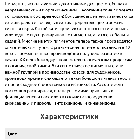
Пигменты, используемые художниками для цветов, бывают
неорганическими и органическими. Неорганические пигменты
использовались с древности; большинство из них извлекаются
из минералов и почвы, таких как природные цвета земли,
сиены и окры. К этой категории также относятся титановые,
углеродные и ультрамариновые пигменты, а также кобальт и
кадмий. Многие из этих пигментов теперь также производятся
синтетическим путем. Органические пигменты возникли в 19
веке. Промышленное производство получило развитие в
начале ХХ века благодаря новым технологическим процессам
в органической химии. Эти синтетические пигменты стали
важной группой в производстве красок для художников,
производя яркие и сияющие оттенки большой интенсивности
и превосходной светостойкости и стойкости. Ассортимент
постоянно расширялся, и теперь помимо привычных
фталоцианинов и нафтолов включает азосоединения,
диоксацины и пирролы, антрахинионы и хинакридоны.
Характеристики
Цвет