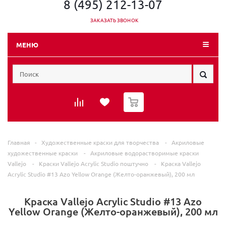
8 (495) 212-13-07
ЗАКАЗАТЬ ЗВОНОК
МЕНЮ
0
Главная
-
Художественные краски для творчества
-
Акриловые
художественные краски
-
Акриловые водорастворимые краски
Vallеjo
-
Краски Vallеjo Acrylic Studio поштучно
-
Краска Vallejo
Acrylic Studio #13 Azo Yellow Orange (Желто-оранжевый), 200 мл
Краска Vallejo Acrylic Studio #13 Azo
Yellow Orange (Желто-оранжевый), 200 мл