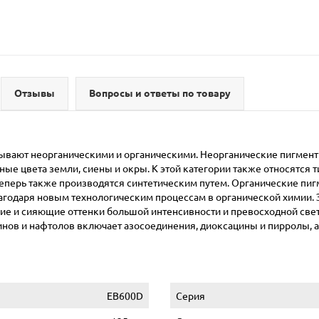
Отзывы
Вопросы и ответы по товару
ывают неорганическими и органическими. Неорганические пигменты
ные цвета земли, сиены и окры. К этой категории также относятся
в теперь также производятся синтетическим путем. Органические п
лагодаря новым технологическим процессам в органической химии. 
ие и сияющие оттенки большой интенсивности и превосходной свет
нов и нафтолов включает азосоединения, диоксацины и пирролы, 
EB600D
Серия