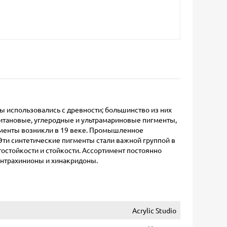
 использовались с древности; большинство из них
 титановые, углеродные и ультрамариновые пигменты,
игменты возникли в 19 веке. Промышленное
Эти синтетические пигменты стали важной группой в
остойкости и стойкости. Ассортимент постоянно
антрахинионы и хинакридоны.
Acrylic Studio