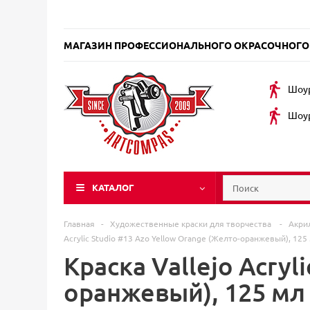
МАГАЗИН ПРОФЕССИОНАЛЬНОГО ОКРАСОЧНОГО
Шоур
Шоур
КАТАЛОГ
Главная
-
Художественные краски для творчества
-
Акри
Acrylic Studio #13 Azo Yellow Orange (Желто-оранжевый), 125
Краска Vallejo Acryl
оранжевый), 125 мл