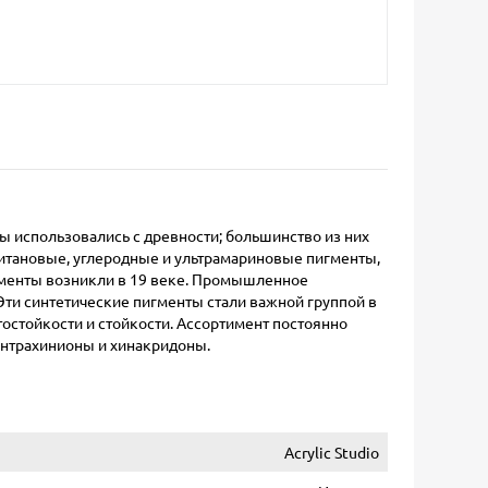
 использовались с древности; большинство из них
 титановые, углеродные и ультрамариновые пигменты,
игменты возникли в 19 веке. Промышленное
Эти синтетические пигменты стали важной группой в
остойкости и стойкости. Ассортимент постоянно
антрахинионы и хинакридоны.
Acrylic Studio