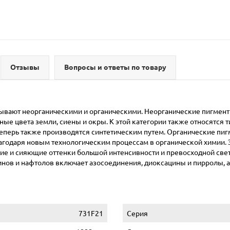
Отзывы
Вопросы и ответы по товару
ывают неорганическими и органическими. Неорганические пигменты
ные цвета земли, сиены и окры. К этой категории также относятся
в теперь также производятся синтетическим путем. Органические п
лагодаря новым технологическим процессам в органической химии. 
ие и сияющие оттенки большой интенсивности и превосходной свет
нов и нафтолов включает азосоединения, диоксацины и пирролы, 
731F21
Серия