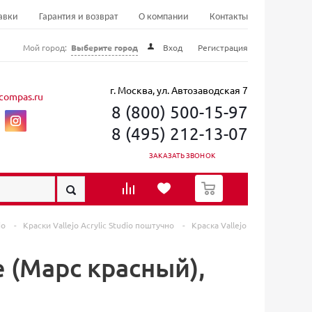
авки
Гарантия и возврат
О компании
Контакты
Мой город:
Выберите город
Вход
Регистрация
г. Москва, ул. Автозаводская 7
compas.ru
8 (800) 500-15-97
8 (495) 212-13-07
ЗАКАЗАТЬ ЗВОНОК
0
jo
-
Краски Vallеjo Acrylic Studio поштучно
-
Краска Vallejo
de (Марс красный),