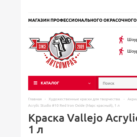
МАГАЗИН ПРОФЕССИОНАЛЬНОГО ОКРАСОЧНОГО
Шоур
Шоур
КАТАЛОГ
Главная
-
Художественные краски для творчества
-
Акри
Acrylic Studio #10 Red Iron Oxide (Марс красный), 1 л
Краска Vallejo Acryl
1 л