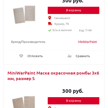
300 руб.
В корзину
Самовывоз
Курьер, ТК
Есть в наличии
Код: T-149
Бренд/Производитель
MiniWarPaint
Отложить
Сравнить
MiniWarPaint Маска окрасочная ромбы 3х6
мм, размер S
300 руб.
В корзину