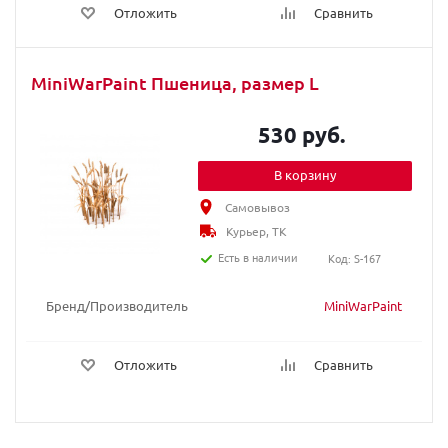
Отложить
Сравнить
MiniWarPaint Пшеница, размер L
530 руб.
В корзину
Самовывоз
Курьер, ТК
Есть в наличии
Код: S-167
Бренд/Производитель
MiniWarPaint
Отложить
Сравнить