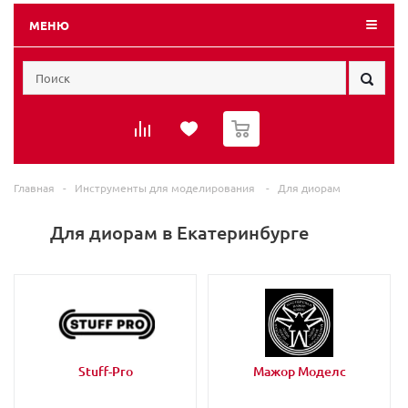
МЕНЮ
0
Главная
-
Инструменты для моделирования
-
Для диорам
Для диорам в Екатеринбурге
Stuff-Pro
Мажор Моделс