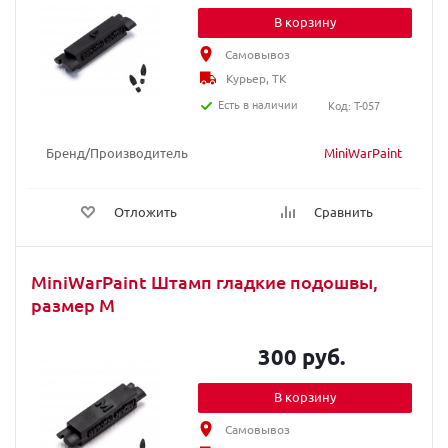
В корзину
Самовывоз
Курьер, ТК
Есть в наличии
Код: T-057
Бренд/Производитель
MiniWarPaint
Отложить
Сравнить
MiniWarPaint Штамп гладкие подошвы,
размер M
300 руб.
В корзину
Самовывоз