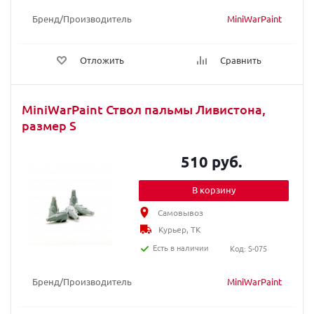
Бренд/Производитель
MiniWarPaint
Отложить
Сравнить
MiniWarPaint Ствол пальмы Ливистона,
размер S
510 руб.
В корзину
Самовывоз
Курьер, ТК
Есть в наличии
Код: S-075
Бренд/Производитель
MiniWarPaint