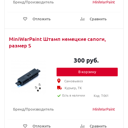
Бренд/Производитель
MiniWarPaint
Отложить
Сравнить
MiniWarPaint Штамп немецкие сапоги,
размер S
300 руб.
В корзину
Самовывоз
Курьер, ТК
Есть в наличии
Код: T-061
Бренд/Производитель
MiniWarPaint
Отложить
Сравнить