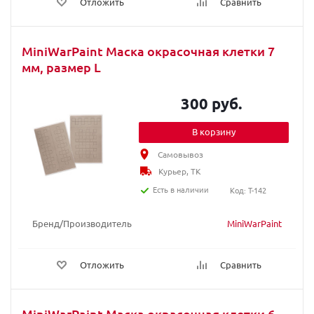
Отложить
Сравнить
MiniWarPaint Маска окрасочная клетки 7
мм, размер L
300 руб.
В корзину
Самовывоз
Курьер, ТК
Есть в наличии
Код: T-142
Бренд/Производитель
MiniWarPaint
Отложить
Сравнить
MiniWarPaint Маска окрасочная клетки 6