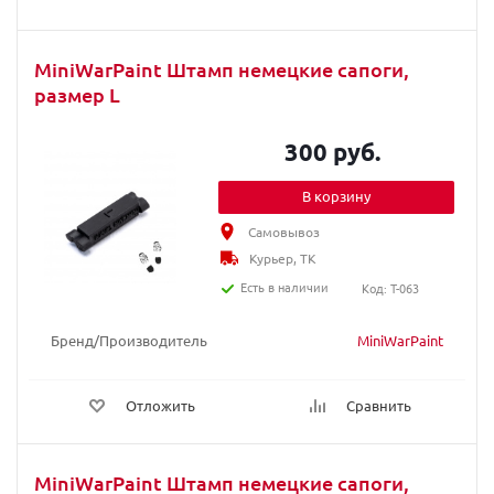
MiniWarPaint Штамп немецкие сапоги,
размер L
300 руб.
В корзину
Самовывоз
Курьер, ТК
Есть в наличии
Код: T-063
Бренд/Производитель
MiniWarPaint
Отложить
Сравнить
MiniWarPaint Штамп немецкие сапоги,