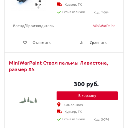
Курьер, ТК
Есть в наличии
Код: T-064
Бренд/Производитель
MiniWarPaint
Отложить
Сравнить
MiniWarPaint Ствол пальмы Ливистона,
размер ХS
300 руб.
В корзину
Самовывоз
Курьер, ТК
Есть в наличии
Код: S-074