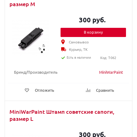
размер M
300 руб.
В корзину
Самовывоз
Курьер, ТК
Есть в наличии
Код: T-062
Бренд/Производитель
MiniWarPaint
Отложить
Сравнить
MiniWarPaint Штамп советские сапоги,
размер L
300 руб.