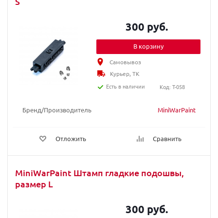
S
300 руб.
В корзину
Самовывоз
Курьер, ТК
Есть в наличии
Код: T-058
Бренд/Производитель
MiniWarPaint
Отложить
Сравнить
MiniWarPaint Штамп гладкие подошвы,
размер L
300 руб.