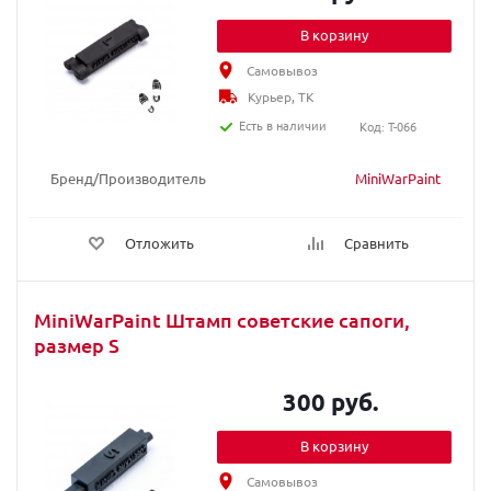
В корзину
Самовывоз
Курьер, ТК
Есть в наличии
Код: T-066
Бренд/Производитель
MiniWarPaint
Отложить
Сравнить
MiniWarPaint Штамп советские сапоги,
размер S
300 руб.
В корзину
Самовывоз