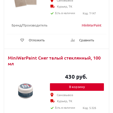
Самовывоз
Курьер, ТК
Есть в наличии
Код: T-147
Бренд/Производитель
MiniWarPaint
Отложить
Сравнить
MiniWarPaint Снег талый стеклянный, 100
мл
430 руб.
В корзину
Самовывоз
Курьер, ТК
Есть в наличии
Код: S-326