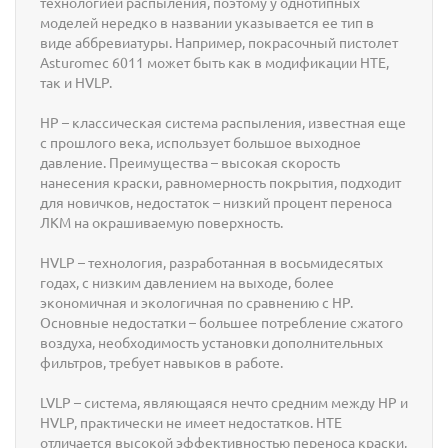
технологией распыления, поэтому у однотипных
моделей нередко в названии указывается ее тип в
виде аббревиатуры. Например, покрасочный пистолет
Asturomec 6011 может быть как в модификации HTE,
так и HVLP.
HP – классическая система распыления, известная еще
с прошлого века, использует большое выходное
давление. Преимущества – высокая скорость
нанесения краски, равномерность покрытия, подходит
для новичков, недостаток – низкий процент переноса
ЛКМ на окрашиваемую поверхность.
HVLP – технология, разработанная в восьмидесятых
годах, с низким давлением на выходе, более
экономичная и экологичная по сравнению с HP.
Основные недостатки – большее потребление сжатого
воздуха, необходимость установки дополнительных
фильтров, требует навыков в работе.
LVLP – система, являющаяся нечто средним между HP и
HVLP, практически не имеет недостатков. HTE
отличается высокой эффективностью переноса краски,