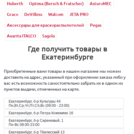
Huberth
Optima (Bersch & Fratscher)
AsturoMEC
Graco
DeVilbiss
Walcom
JETA PRO
Аксессуары для краскораспылителей
Pegas
Auarita ITALCO
Sagola
Где получить товары в
Екатеринбурге
Приобретенные вами товары в нашем магазине мы можем
доставить на адрес, указанный при оформлении заказа либо у
вас есть возможность самостоятельно забрать их в одном из
пунктов выдачи, отмеченных на карте.
Екатеринбург, б-р Культуры 44
Пн,Вт,Ср,Чт,Пт,Сб,Вс (09:00 - 23:00)
Екатеринбург, б-р Петра Кожемяко 16
Екатеринбург, б-р Сиреневый, 1
Пн-Вс 08:00-23:00
Екатеринбург, б-р Тбилисский 13