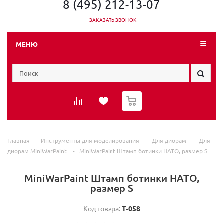
8 (495) 212-13-07
ЗАКАЗАТЬ ЗВОНОК
МЕНЮ
0
Главная
-
Инструменты для моделирования
-
Для диорам
-
Для
диорам MiniWarPaint
-
MiniWarPaint Штамп ботинки НАТО, размер S
MiniWarPaint Штамп ботинки НАТО,
размер S
Код товара:
T-058