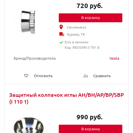
720 руб.
В корзину
Самовывоз
Курьер, ТК
Есть в наличии
Код: 98535390 (I 701 3)
Бренд/Производитель
Iwata
Отложить
Сравнить
Защитный колпачок иглы AH/BH/AP/BP/SBP
(I 110 1)
990 руб.
В корзину