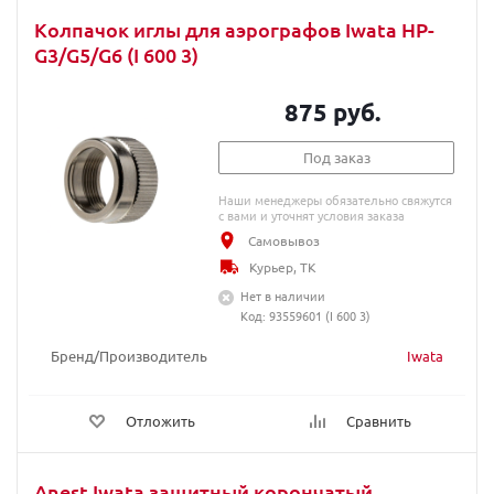
Колпачок иглы для аэрографов Iwata HP-
G3/G5/G6 (I 600 3)
875 руб.
Под заказ
Наши менеджеры обязательно свяжутся
с вами и уточнят условия заказа
Самовывоз
Курьер, ТК
Нет в наличии
Код: 93559601 (I 600 3)
Бренд/Производитель
Iwata
Отложить
Сравнить
Anest Iwata защитный корончатый