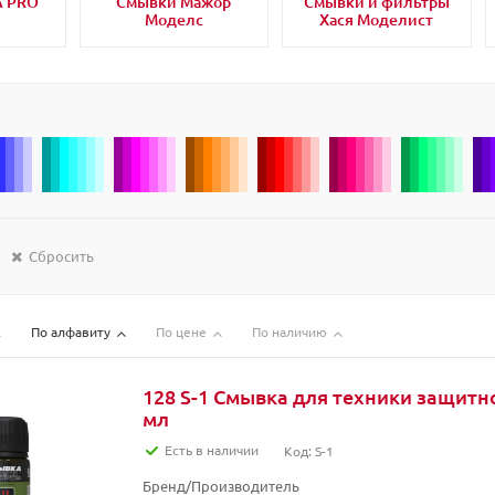
A PRO
Смывки Мажор
Смывки и фильтры
Моделс
Хася Моделист
Сбросить
По алфавиту
По цене
По наличию
128 S-1 Смывка для техники защитно
мл
Есть в наличии
Код: S-1
Бренд/Производитель