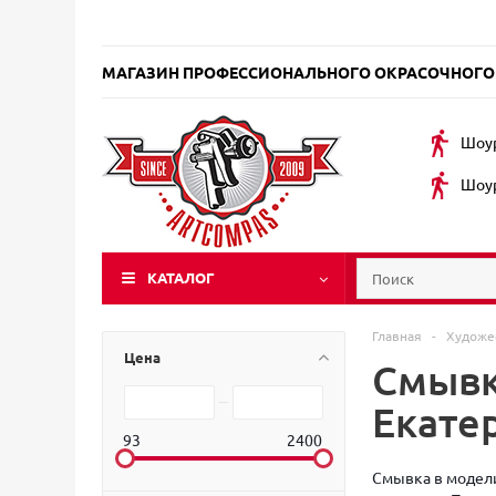
МАГАЗИН ПРОФЕССИОНАЛЬНОГО ОКРАСОЧНОГО
Шоур
Шоур
КАТАЛОГ
Главная
-
Художе
Цена
Смывк
Екате
93
2400
Смывка в модели