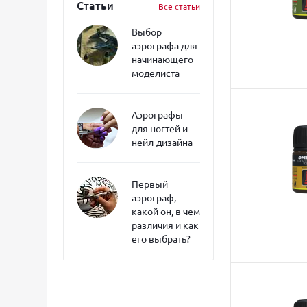
Статьи
Все статьи
Выбор
аэрографа для
начинающего
моделиста
Аэрографы
для ногтей и
нейл-дизайна
Первый
аэрограф,
какой он, в чем
различия и как
его выбрать?