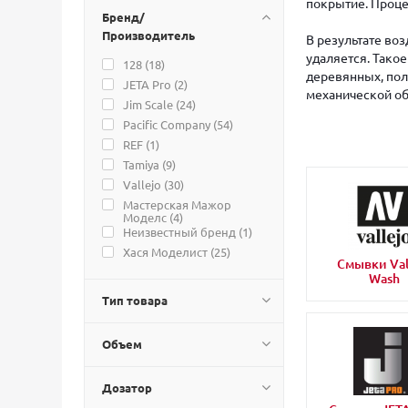
покрытие. Процес
Бренд/
Производитель
В результате во
удаляется. Тако
128 (
18
)
деревянных, пол
JETA Pro (
2
)
механической об
Jim Scale (
24
)
Pacific Company (
54
)
REF (
1
)
Tamiya (
9
)
Vallejo (
30
)
Мастерская Мажор
Моделс (
4
)
Неизвестный бренд (
1
)
Хася Моделист (
25
)
Смывки Val
Wash
Тип товара
Объем
Дозатор