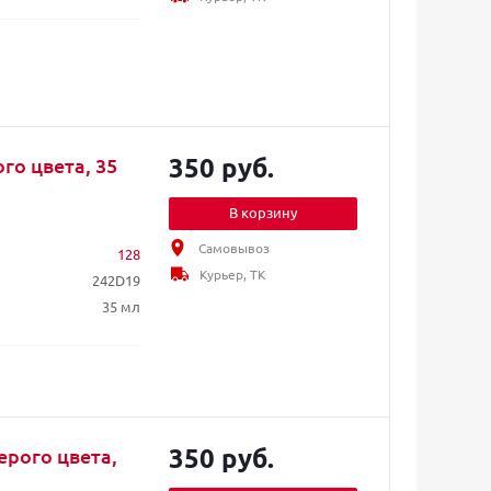
350 руб.
го цвета, 35
В корзину
Самовывоз
128
Курьер, ТК
242D19
35 мл
350 руб.
ерого цвета,