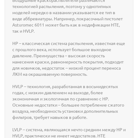
Воздушные краскораспылители различаются
технологией распыления, поэтому у однотипных
моделей нередко в названии указывается ее тип в
виде аббревиатуры. Например, покрасочный пистолет
Asturomec 6011 может быть как в модификации HTE,
так и HVLP.
HP – классическая система распыления, известная еще
с прошлого века, использует большое выходное
давление. Преимущества – высокая скорость
нанесения краски, равномерность покрытия, подходит
для новичков, недостаток – низкий процент переноса
ЛКМ на окрашиваемую поверхность.
HVLP – технология, разработанная в восьмидесятых
годах, с низким давлением на выходе, более
экономичная и экологичная по сравнению с HP.
Основные недостатки – большее потребление сжатого
воздуха, необходимость установки дополнительных
фильтров, требует навыков в работе.
LVLP – система, являющаяся нечто средним между HP и
HVLP, практически не имеет недостатков. HTE