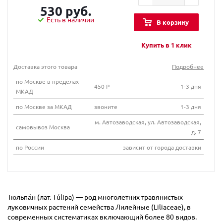
530 руб.
Есть в наличии
В корзину
Купить в 1 клик
Доставка этого товара
Подробнее
по Москве в пределах
450 Р
1-3 дня
МКАД
по Москве за МКАД
звоните
1-3 дня
м. Автозаводская, ул. Автозаводская,
самовывоз Москва
д. 7
по России
зависит от города доставки
Тюльпа́н (лат. Túlipa) — род многолетних травянистых
луковичных растений семейства Лилейные (Liliaceae), в
современных систематиках включающий более 80 видов.