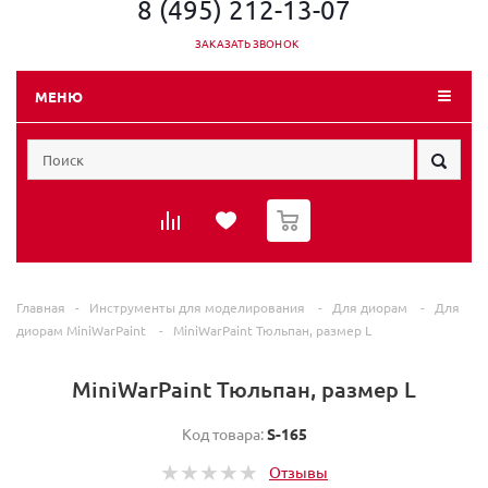
8 (495) 212-13-07
ЗАКАЗАТЬ ЗВОНОК
МЕНЮ
0
Главная
-
Инструменты для моделирования
-
Для диорам
-
Для
диорам MiniWarPaint
-
MiniWarPaint Тюльпан, размер L
MiniWarPaint Тюльпан, размер L
Код товара:
S-165
Отзывы