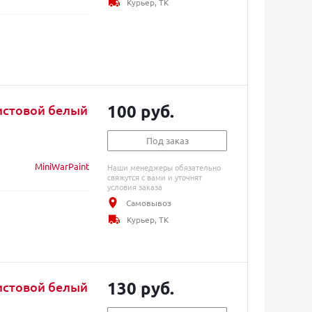
Курьер, ТК
100 руб.
истовой белый
Под заказ
MiniWarPaint
Наши менеджеры обязательно
свяжутся с вами и уточнят
условия заказа
Самовывоз
Курьер, ТК
130 руб.
истовой белый