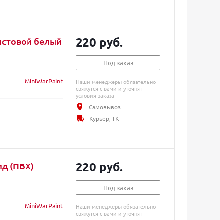
220 руб.
истовой белый
Под заказ
MiniWarPaint
Наши менеджеры обязательно
свяжутся с вами и уточнят
условия заказа
Самовывоз
Курьер, ТК
220 руб.
ид (ПВХ)
Под заказ
MiniWarPaint
Наши менеджеры обязательно
свяжутся с вами и уточнят