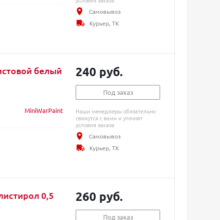
условия заказа
Самовывоз
Курьер, ТК
240 руб.
истовой белый
Под заказ
MiniWarPaint
Наши менеджеры обязательно
свяжутся с вами и уточнят
условия заказа
Самовывоз
Курьер, ТК
260 руб.
истирол 0,5
Под заказ