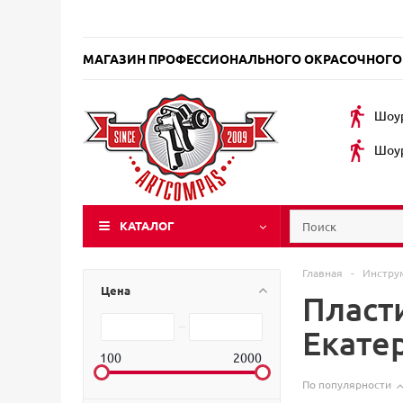
МАГАЗИН ПРОФЕССИОНАЛЬНОГО ОКРАСОЧНОГО
Шоур
Шоур
КАТАЛОГ
Главная
-
Инстру
Цена
Пласт
Екате
100
2000
По популярности