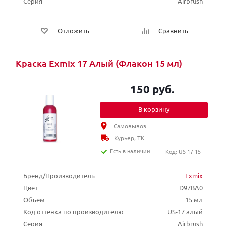
Серия
Airbrush
Отложить
Сравнить
Краска Exmix 17 Алый (Флакон 15 мл)
150 руб.
В корзину
Самовывоз
Курьер, ТК
Есть в наличии
Код: US-17-15
Бренд/Производитель
Exmix
Цвет
D97BA0
Объем
15 мл
Код оттенка по производителю
US-17 алый
Серия
Airbrush