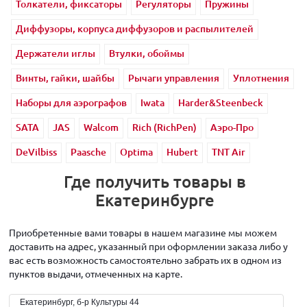
Толкатели, фиксаторы
Регуляторы
Пружины
Диффузоры, корпуса диффузоров и распылителей
Держатели иглы
Втулки, обоймы
Винты, гайки, шайбы
Рычаги управления
Уплотнения
Наборы для аэрографов
Iwata
Harder&Steenbeck
SATA
JAS
Walcom
Rich (RichPen)
Аэро-Про
DeVilbiss
Paasche
Optima
Hubert
TNT Air
Где получить товары в
Екатеринбурге
Приобретенные вами товары в нашем магазине мы можем
доставить на адрес, указанный при оформлении заказа либо у
вас есть возможность самостоятельно забрать их в одном из
пунктов выдачи, отмеченных на карте.
Екатеринбург, б-р Культуры 44