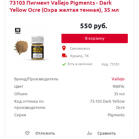
73103 Пигмент Vallejo Pigments - Dark
Yellow Ocre (Охра желтая темная), 35 мл
550 руб.
В корзину
Самовывоз
Курьер, ТК
Есть в наличии
Код: 73103
Бренд/Производитель
Vallejo
Цвет
906f4c
Объем
35 мл
Код оттенка по
73.103 Dark Yellow
производителю
Ocre
Серия
Pigments
Отложить
Сравнить