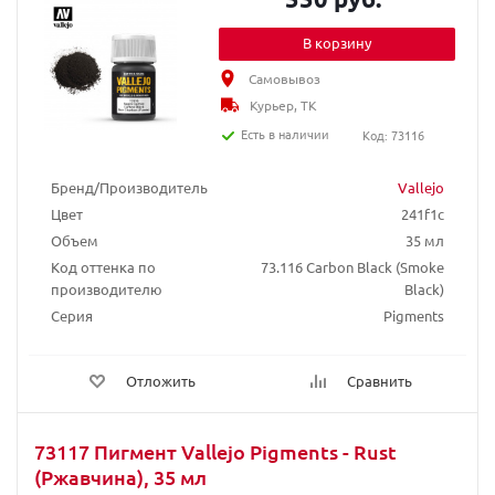
В корзину
Самовывоз
Курьер, ТК
Есть в наличии
Код: 73116
Бренд/Производитель
Vallejo
Цвет
241f1c
Объем
35 мл
Код оттенка по
73.116 Carbon Black (Smoke
производителю
Black)
Серия
Pigments
Отложить
Сравнить
73117 Пигмент Vallejo Pigments - Rust
(Ржавчина), 35 мл