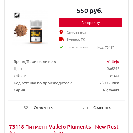
550 руб.
В корзину
Самовывоз
Курьер, ТК
Есть в наличии
Код: 73117
Бренд/Производитель
Vallejo
Цвет
9a6242
Объем
35 мл
Код оттенка по производителю
73.117 Rust
Серия
Pigments
Отложить
Сравнить
73118 Пигмент Vallejo Pigments - New Rust