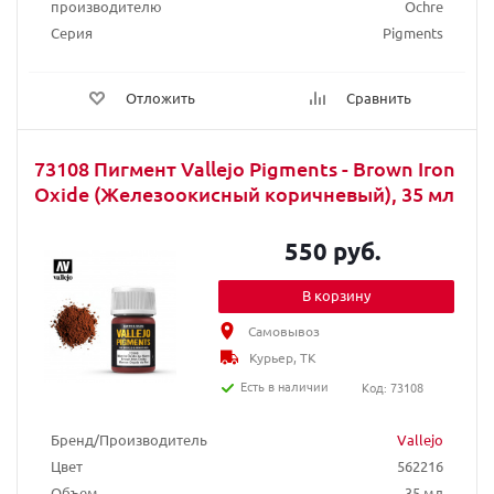
производителю
Ochre
Серия
Pigments
Отложить
Сравнить
73108 Пигмент Vallejo Pigments - Brown Iron
Oxide (Железоокисный коричневый), 35 мл
550 руб.
В корзину
Самовывоз
Курьер, ТК
Есть в наличии
Код: 73108
Бренд/Производитель
Vallejo
Цвет
562216
Объем
35 мл