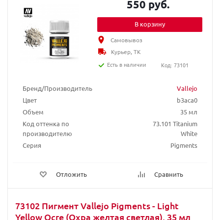
550 руб.
В корзину
Самовывоз
Курьер, ТК
Есть в наличии
Код: 73101
Бренд/Производитель
Vallejo
Цвет
b3aca0
Объем
35 мл
Код оттенка по
73.101 Titanium
производителю
White
Серия
Pigments
Отложить
Сравнить
73102 Пигмент Vallejo Pigments - Light
Yellow Ocre (Охра желтая светлая), 35 мл