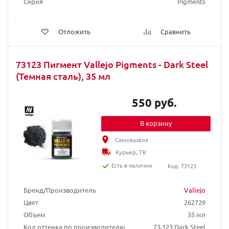
Серия
Pigments
Отложить
Сравнить
73123 Пигмент Vallejo Pigments - Dark Steel
(Темная сталь), 35 мл
550 руб.
В корзину
Самовывоз
Курьер, ТК
Есть в наличии
Код: 73123
Бренд/Производитель
Vallejo
Цвет
262729
Объем
35 мл
Код оттенка по производителю
73.123 Dark Steel