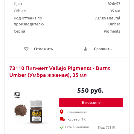
Цвет
826e53
Объем
35 мл
Код оттенка по
73.109 Natural
производителю
Umber
Серия
Pigments
Отложить
Сравнить
73110 Пигмент Vallejo Pigments - Burnt
Umber (Умбра жженая), 35 мл
550 руб.
В корзину
Самовывоз
Курьер, ТК
Есть в наличии
Код: 73110