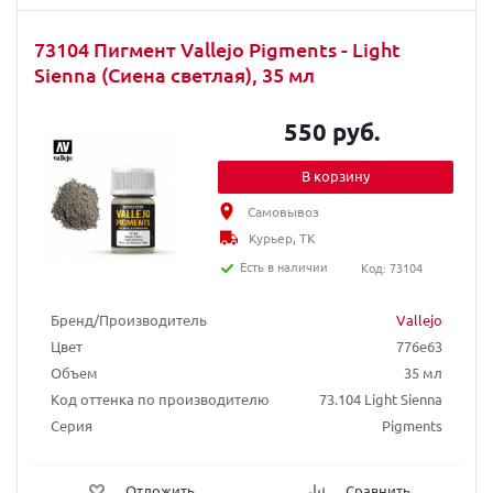
73104 Пигмент Vallejo Pigments - Light
Sienna (Сиена светлая), 35 мл
550 руб.
В корзину
Самовывоз
Курьер, ТК
Есть в наличии
Код: 73104
Бренд/Производитель
Vallejo
Цвет
776e63
Объем
35 мл
Код оттенка по производителю
73.104 Light Sienna
Серия
Pigments
Отложить
Сравнить