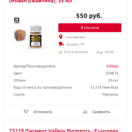
(Новая ржавчина), 35 мл
550 руб.
В корзину
Самовывоз
Курьер, ТК
Есть в наличии
Код: 73118
Бренд/Производитель
Vallejo
Цвет
d29b7a
Объем
35 мл
Код оттенка по производителю
73.118 New Rust
Серия
Pigments
Отложить
Сравнить
73119 Пигмент Vallejo Pigments - European