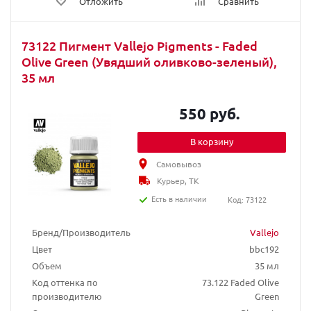
Отложить
Сравнить
73122 Пигмент Vallejo Pigments - Faded
Olive Green (Увядший оливково-зеленый),
35 мл
550 руб.
В корзину
Самовывоз
Курьер, ТК
Есть в наличии
Код: 73122
Бренд/Производитель
Vallejo
Цвет
bbc192
Объем
35 мл
Код оттенка по
73.122 Faded Olive
производителю
Green