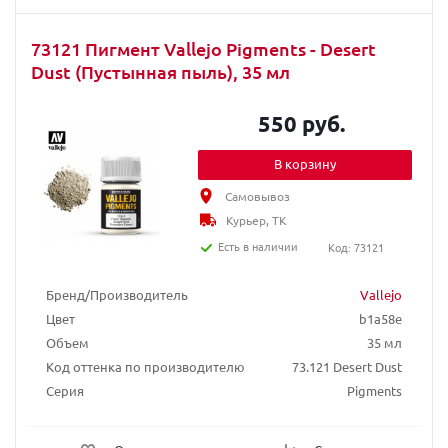
73121 Пигмент Vallejo Pigments - Desert
Dust (Пустынная пыль), 35 мл
550 руб.
В корзину
Самовывоз
Курьер, ТК
Есть в наличии
Код: 73121
Бренд/Производитель
Vallejo
Цвет
b1a58e
Объем
35 мл
Код оттенка по производителю
73.121 Desert Dust
Серия
Pigments