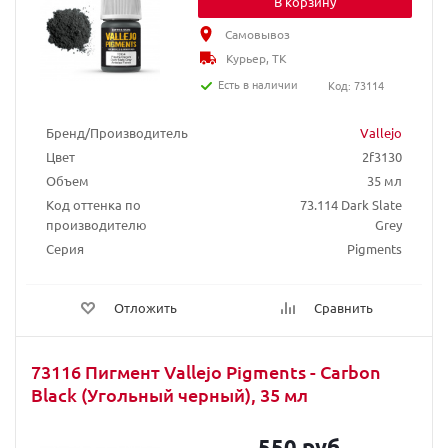
В корзину
Самовывоз
Курьер, ТК
Есть в наличии
Код: 73114
Бренд/Производитель
Vallejo
Цвет
2f3130
Объем
35 мл
Код оттенка по
73.114 Dark Slate
производителю
Grey
Серия
Pigments
Отложить
Сравнить
73116 Пигмент Vallejo Pigments - Carbon
Black (Угольный черный), 35 мл
550 руб.