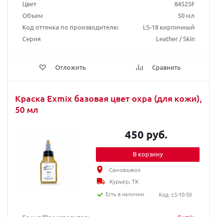
Цвет
84525F
Объем
50 мл
Код оттенка по производителю
LS-18 кирпичный
Серия
Leather / Skin
Отложить
Сравнить
Краска Exmix базовая цвет охра (для кожи),
50 мл
450 руб.
В корзину
Самовывоз
Курьер, ТК
Есть в наличии
Код: LS-10-50