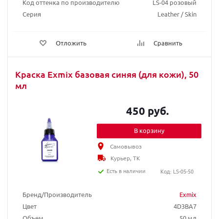
Код оттенка по производителю
LS-04 розовый
Серия
Leather / Skin
Отложить
Сравнить
Краска Exmix базовая синяя (для кожи), 50
мл
450 руб.
В корзину
Самовывоз
Курьер, ТК
Есть в наличии
Код: LS-05-50
Бренд/Производитель
Exmix
Цвет
4D3BA7
Объем
50 мл