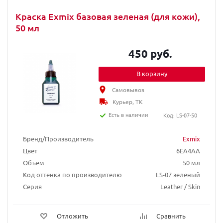
Краска Exmix базовая зеленая (для кожи),
50 мл
450 руб.
В корзину
Самовывоз
Курьер, ТК
Есть в наличии
Код: LS-07-50
Бренд/Производитель
Exmix
Цвет
6EA4AA
Объем
50 мл
Код оттенка по производителю
LS-07 зеленый
Серия
Leather / Skin
Отложить
Сравнить