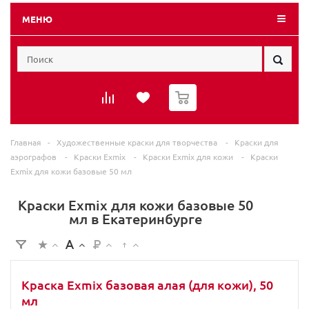
МЕНЮ
0
Главная
-
Художественные краски для творчества
-
Краски для
аэрографов
-
Краски Exmix
-
Краски Exmix для кожи
-
Краски
Exmix для кожи базовые 50 мл
Краски Exmix для кожи базовые 50
мл в Екатеринбурге
Краска Exmix базовая алая (для кожи), 50
мл