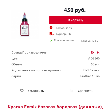
450 руб.
В корзину
Самовывоз
Курьер, ТК
Есть в наличии
Код: LS-17-50
Бренд/Производитель
Exmix
Цвет
AD3E66
Объем
50 мл
Код оттенка по производителю
LS-17 алый
Серия
Leather / Skin
Отложить
Сравнить
Краска Exmix базовая бордовая (для кожи),