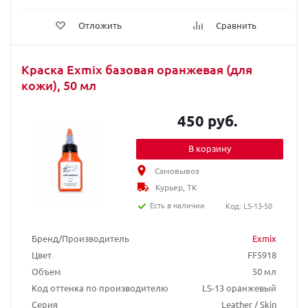
Отложить
Сравнить
Краска Exmix базовая оранжевая (для
кожи), 50 мл
450 руб.
В корзину
Самовывоз
Курьер, ТК
Есть в наличии
Код: LS-13-50
Бренд/Производитель
Exmix
Цвет
FF5918
Объем
50 мл
Код оттенка по производителю
LS-13 оранжевый
Серия
Leather / Skin