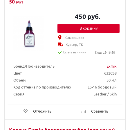
50 мл
450 руб.
В корзину
Самовывоз
Курьер, ТК
Есть в наличии
Код: LS-16-50
Бренд/Производитель
Exmix
Цвет
632C58
Объем
50 мл
Код оттенка по производителю
LS-16 бордовый
Серия
Leather / Skin
Отложить
Сравнить
Краска Exmix базовая голубая (для кожи),