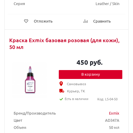
Серия
Leather / Skin
Отложить
Сравнить
Краска Exmix базовая розовая (для кожи),
50 мл
450 руб.
В корзину
Самовывоз
Курьер, ТК
Есть в наличии
Код: LS-04-50
Бренд/Производитель
Exmix
Цвет
AD347A
Объем
50 мл