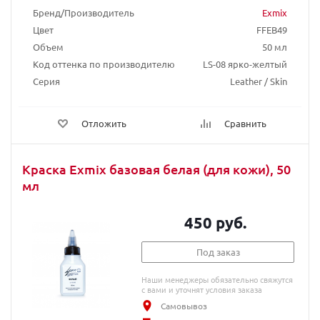
Бренд/Производитель
Exmix
Цвет
FFEB49
Объем
50 мл
Код оттенка по производителю
LS-08 ярко-желтый
Серия
Leather / Skin
Отложить
Сравнить
Краска Exmix базовая белая (для кожи), 50
мл
450 руб.
Под заказ
Наши менеджеры обязательно свяжутся
с вами и уточнят условия заказа
Самовывоз