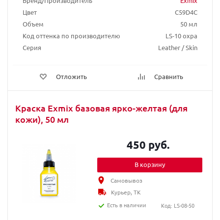
Бренд/Производитель
Exmix
Цвет
C59D4C
Объем
50 мл
Код оттенка по производителю
LS-10 охра
Серия
Leather / Skin
Отложить
Сравнить
Краска Exmix базовая ярко-желтая (для
кожи), 50 мл
450 руб.
В корзину
Самовывоз
Курьер, ТК
Есть в наличии
Код: LS-08-50