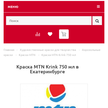
МЕНЮ
0
Главная
-
Художественные краски для творчества
-
Аэрозольные
краски
-
Краски MTN
-
Краска MTN Krink 750 мл
Краска MTN Krink 750 мл в
Екатеринбурге