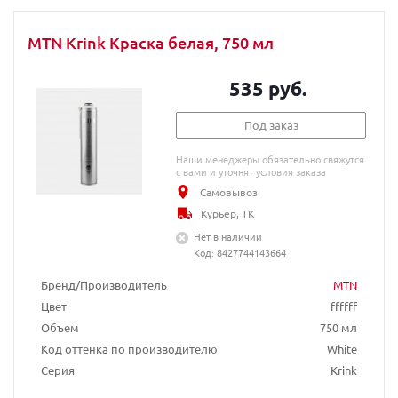
MTN Krink Краска белая, 750 мл
535 руб.
Под заказ
Наши менеджеры обязательно свяжутся
с вами и уточнят условия заказа
Самовывоз
Курьер, ТК
Нет в наличии
Код: 8427744143664
Бренд/Производитель
MTN
Цвет
ffffff
Объем
750 мл
Код оттенка по производителю
White
Серия
Krink