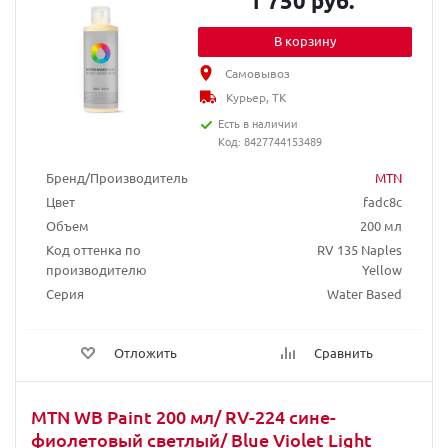
1 750 руб.
В корзину
Самовывоз
Курьер, ТК
Есть в наличии
Код: 8427744153489
Бренд/Производитель
MTN
Цвет
fadc8c
Объем
200 мл
Код оттенка по
RV 135 Naples
производителю
Yellow
Серия
Water Based
Отложить
Сравнить
MTN WB Paint 200 мл/ RV-224 сине-
фиолетовый светлый/ Blue Violet Light