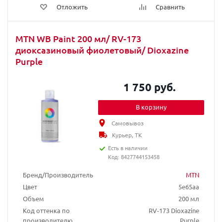
Отложить
Сравнить
MTN WB Paint 200 мл/ RV-173
диоксазиновый фиолетовый/ Dioxazine
Purple
1 750 руб.
В корзину
Самовывоз
Курьер, ТК
Есть в наличии
Код: 8427744153458
Бренд/Производитель
MTN
Цвет
5e65aa
Объем
200 мл
Код оттенка по
RV-173 Dioxazine
производителю
Purple