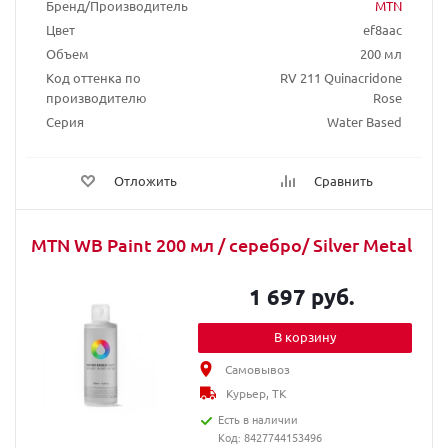
Бренд/Производитель
MTN
Цвет
ef8aac
Объем
200 мл
Код оттенка по
RV 211 Quinacridone
производителю
Rose
Серия
Water Based
Отложить
Сравнить
MTN WB Paint 200 мл / серебро/ Silver Metal
1 697 руб.
В корзину
Самовывоз
Курьер, ТК
Есть в наличии
Код: 8427744153496