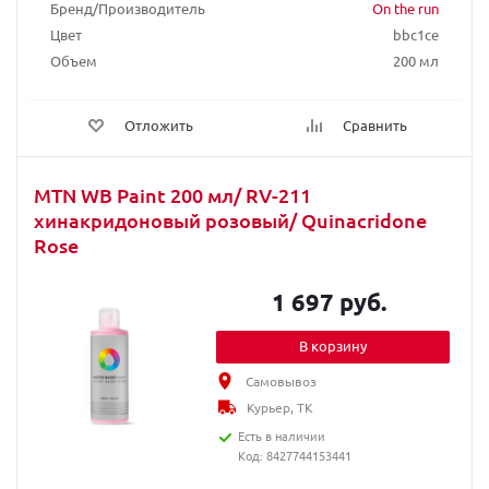
Бренд/Производитель
On the run
Цвет
bbc1ce
Объем
200 мл
Отложить
Сравнить
MTN WB Paint 200 мл/ RV-211
хинакридоновый розовый/ Quinacridone
Rose
1 697 руб.
В корзину
Самовывоз
Курьер, ТК
Есть в наличии
Код: 8427744153441