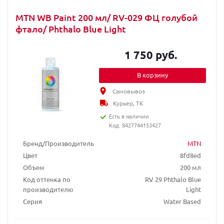
MTN WB Paint 200 мл/ RV-029 ФЦ голубой
фтало/ Phthalo Blue Light
1 750 руб.
В корзину
Самовывоз
Курьер, ТК
Есть в наличии
Код: 8427744153427
Бренд/Производитель
MTN
Цвет
8fd8ed
Объем
200 мл
Код оттенка по
RV 29 Phthalo Blue
производителю
Light
Серия
Water Based