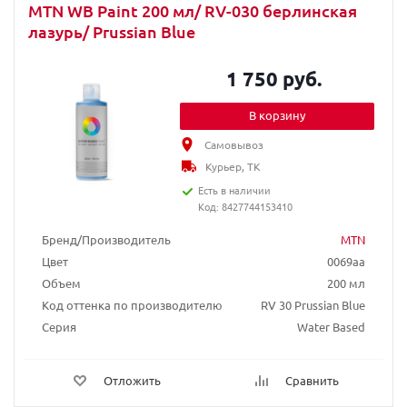
MTN WB Paint 200 мл/ RV-030 берлинская
лазурь/ Prussian Blue
1 750 руб.
В корзину
Самовывоз
Курьер, ТК
Есть в наличии
Код: 8427744153410
Бренд/Производитель
MTN
Цвет
0069aa
Объем
200 мл
Код оттенка по производителю
RV 30 Prussian Blue
Серия
Water Based
Отложить
Сравнить