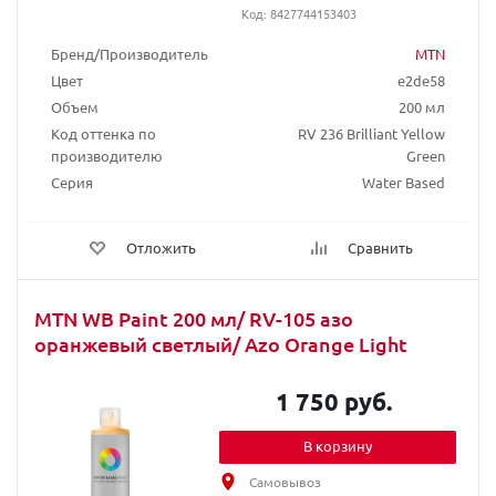
Код: 8427744153403
Бренд/Производитель
MTN
Цвет
e2de58
Объем
200 мл
Код оттенка по
RV 236 Brilliant Yellow
производителю
Green
Серия
Water Based
Отложить
Сравнить
MTN WB Paint 200 мл/ RV-105 азо
оранжевый светлый/ Azo Orange Light
1 750 руб.
В корзину
Самовывоз