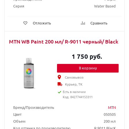
Серия
Water Based
Отложить
Сравнить
MTN WB Paint 200 мл/ R-9011 черный/ Black
1 750 руб.
В корзину
Самовывоз
Курьер, ТК
Есть в наличии
Код: 8427744153311
Бренд/Производитель
MTN
Цвет
050505
Объем
200 мл
Код оттенка по производителю
R 9011 BlacK