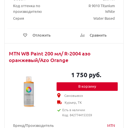
Код оттенка по
R 9010 Titanium
производителю
White
Серия
Water Based
Отложить
Сравнить
MTN WB Paint 200 мл/ R-2004 азо
оранжевый/Azo Orange
1 750 руб.
В корзину
Самовывоз
Курьер, ТК
Есть в наличии
Код: 8427744153359
Бренд/Производитель
MTN