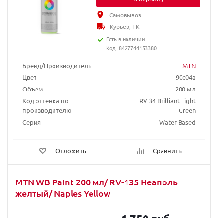
Самовывоз
Курьер, ТК
Есть в наличии
Код: 8427744153380
Бренд/Производитель
MTN
Цвет
90c04a
Объем
200 мл
Код оттенка по
RV 34 Brilliant Light
производителю
Green
Серия
Water Based
Отложить
Сравнить
MTN WB Paint 200 мл/ RV-135 Неаполь
желтый/ Naples Yellow