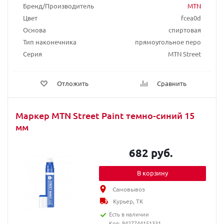
Бренд/Производитель
MTN
Цвет
fcea0d
Основа
спиртовая
Тип наконечника
прямоугольное перо
Серия
MTN Street
Отложить
Сравнить
Маркер MTN Street Paint темно-синий 15
мм
682 руб.
В корзину
Самовывоз
Курьер, ТК
Есть в наличии
Код: 8427744151331