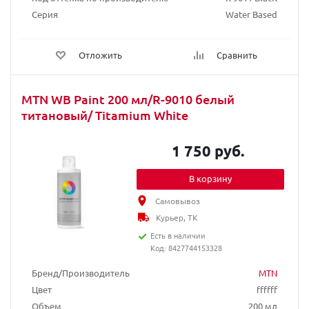
Серия
Water Based
Отложить
Сравнить
MTN WB Paint 200 мл/R-9010 белый
титановый/ Titamium White
1 750 руб.
В корзину
Самовывоз
Курьер, ТК
Есть в наличии
Код: 8427744153328
Бренд/Производитель
MTN
Цвет
ffffff
Объем
200 мл