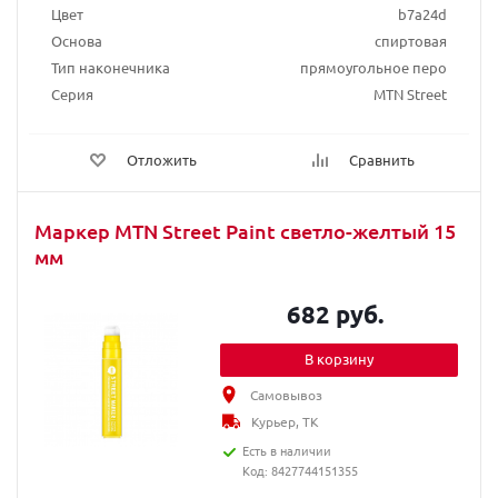
Цвет
b7a24d
Основа
спиртовая
Тип наконечника
прямоугольное перо
Серия
MTN Street
Отложить
Сравнить
Маркер MTN Street Paint светло-желтый 15
мм
682 руб.
В корзину
Самовывоз
Курьер, ТК
Есть в наличии
Код: 8427744151355