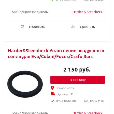
Бренд/Производитель
Harder & Steenbeck
Отложить
Сравнить
Harder&Steenbeck Уплотнение воздушного
сопла для Evo/Colani/Focus/Grafo,3шт.
2 150 руб.
В корзину
Самовывоз
Курьер, ТК
Есть в наличии
Код: HS-123190
Бренд/Производитель
Harder & Steenbeck