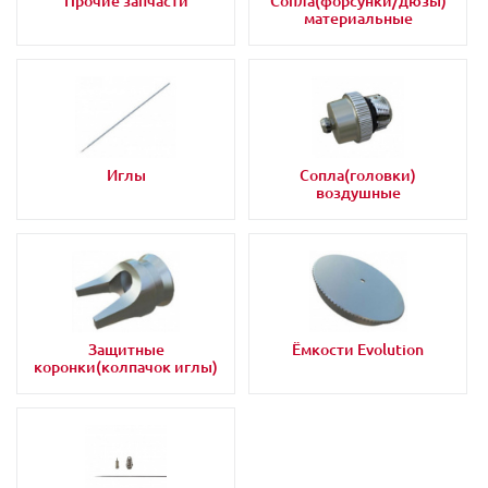
Прочие запчасти
Сопла(форсунки/дюзы)
материальные
Иглы
Сопла(головки)
воздушные
Защитные
Ёмкости Evolution
коронки(колпачок иглы)