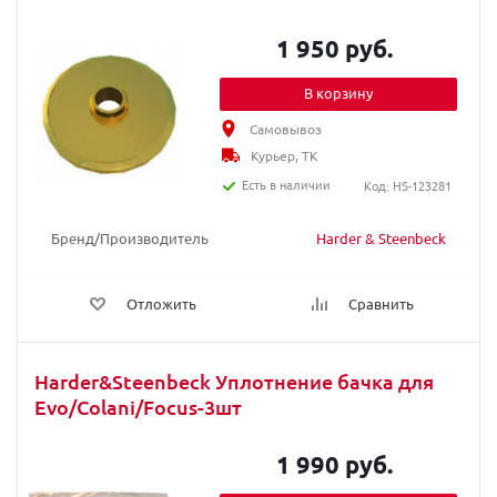
1 950 руб.
В корзину
Самовывоз
Курьер, ТК
Есть в наличии
Код: HS-123281
Бренд/Производитель
Harder & Steenbeck
Отложить
Сравнить
Harder&Steenbeck Уплотнение бачка для
Evo/Colani/Focus-3шт
1 990 руб.