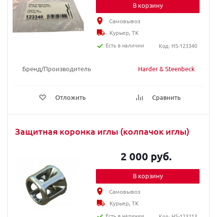
В корзину
Самовывоз
Курьер, ТК
Есть в наличии
Код: HS-123340
Бренд/Производитель
Harder & Steenbeck
Отложить
Сравнить
Защитная коронка иглы (колпачок иглы)
2 000 руб.
В корзину
Самовывоз
Курьер, ТК
Есть в наличии
Код: HS-123213