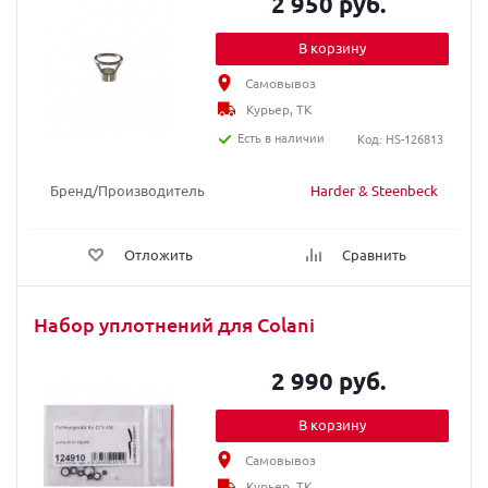
2 950 руб.
В корзину
Самовывоз
Курьер, ТК
Есть в наличии
Код: HS-126813
Бренд/Производитель
Harder & Steenbeck
Отложить
Сравнить
Набор уплотнений для Colani
2 990 руб.
В корзину
Самовывоз
Курьер, ТК