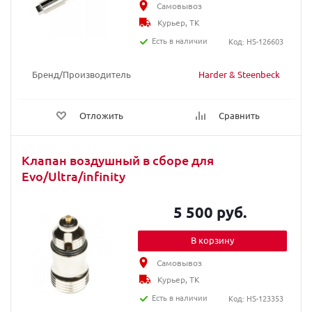
Самовывоз
Курьер, ТК
Есть в наличии
Код: HS-126603
Бренд/Производитель
Harder & Steenbeck
Отложить
Сравнить
Клапан воздушный в сборе для
Evo/Ultra/infinity
5 500 руб.
В корзину
Самовывоз
Курьер, ТК
Есть в наличии
Код: HS-123353