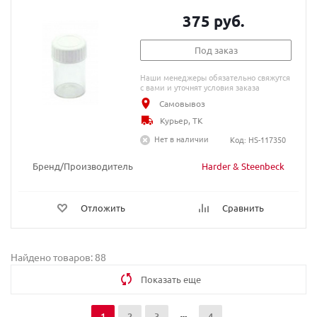
375 руб.
Под заказ
Наши менеджеры обязательно свяжутся
с вами и уточнят условия заказа
Самовывоз
Курьер, ТК
Нет в наличии
Код: HS-117350
Бренд/Производитель
Harder & Steenbeck
Отложить
Сравнить
Найдено товаров: 88
Показать еще
1
2
3
4