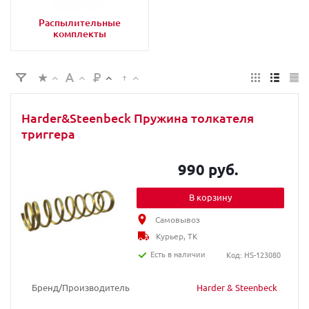
Распылительные
комплекты
Harder&Steenbeck Пружина толкателя
триггера
990 руб.
В корзину
Самовывоз
Курьер, ТК
Есть в наличии
Код: HS-123080
Бренд/Производитель
Harder & Steenbeck