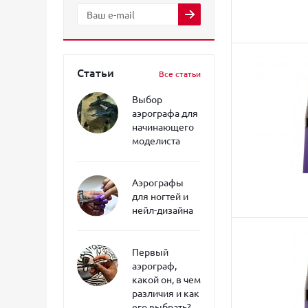
Статьи
Все статьи
Выбор
аэрографа для
начинающего
моделиста
Аэрографы
для ногтей и
нейл-дизайна
Первый
аэрограф,
какой он, в чем
различия и как
его выбрать?