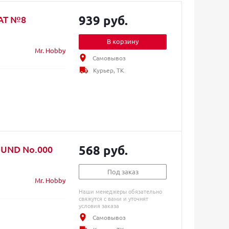
939 руб.
LAT №8
В корзину
Mr. Hobby
Самовывоз
Курьер, ТК
568 руб.
OUND No.000
Под заказ
Mr. Hobby
Наши менеджеры обязательно
свяжутся с вами и уточнят
условия заказа
Самовывоз