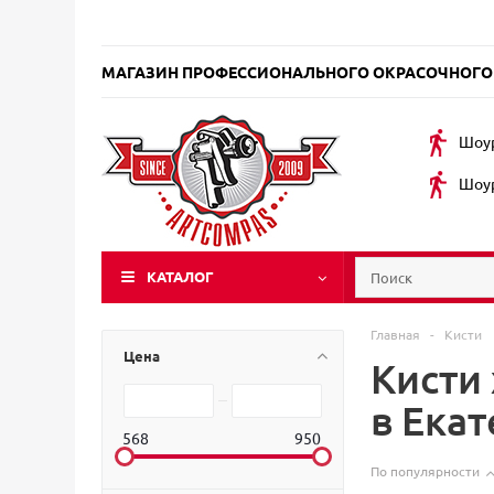
МАГАЗИН ПРОФЕССИОНАЛЬНОГО ОКРАСОЧНОГО
Шоур
Шоур
КАТАЛОГ
Главная
-
Кисти
Цена
Кисти
в Ека
568
950
По популярности