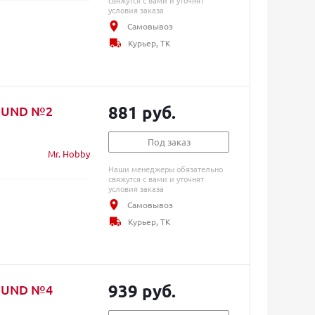
свяжутся с вами и уточнят
условия заказа
Самовывоз
Курьер, ТК
881 руб.
ROUND №2
Под заказ
Mr. Hobby
Наши менеджеры обязательно
свяжутся с вами и уточнят
условия заказа
Самовывоз
Курьер, ТК
939 руб.
ROUND №4