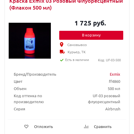
Краска Exmix 03 Розовый Флуоресцентный
(Флакон 500 мл)
1 725 руб.
В корзину
Самовывоз
Курьер, ТК
Есть в наличии
Код: UF-03-500
Бренд/Производитель
Exmix
Цвет
ff4860
Объем
500 мл
Код оттенка по
UF-03 розовый
производителю
флуоресцентный
Серия
Airbrush
Отложить
Сравнить