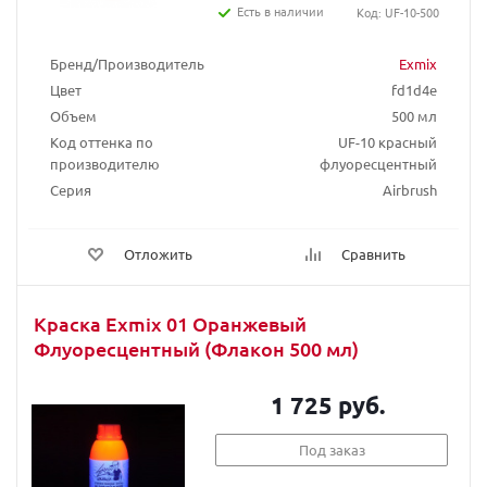
Есть в наличии
Код: UF-10-500
Бренд/Производитель
Exmix
Цвет
fd1d4e
Объем
500 мл
Код оттенка по
UF-10 красный
производителю
флуоресцентный
Серия
Airbrush
Отложить
Сравнить
Краска Exmix 01 Оранжевый
Флуоресцентный (Флакон 500 мл)
1 725 руб.
Под заказ