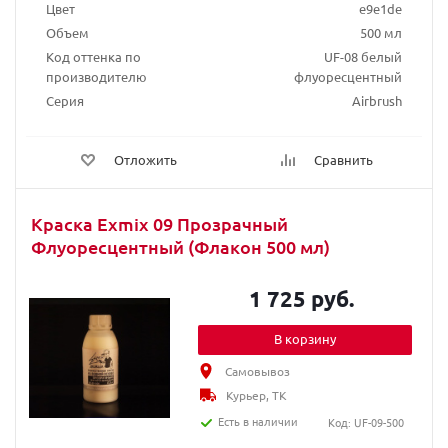
Цвет
e9e1de
Объем
500 мл
Код оттенка по
UF-08 белый
производителю
флуоресцентный
Серия
Airbrush
Отложить
Сравнить
Краска Exmix 09 Прозрачный
Флуоресцентный (Флакон 500 мл)
1 725 руб.
В корзину
Самовывоз
Курьер, ТК
Есть в наличии
Код: UF-09-500