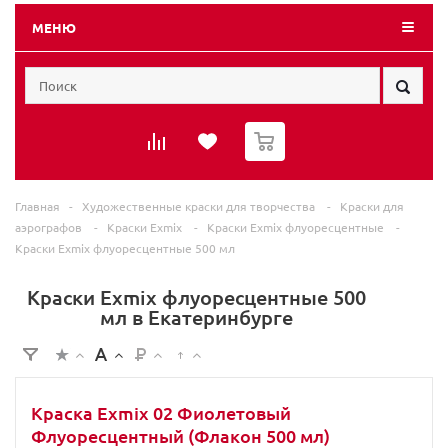
МЕНЮ
0
Главная
-
Художественные краски для творчества
-
Краски для
аэрографов
-
Краски Exmix
-
Краски Exmix флуоресцентные
-
Краски Exmix флуоресцентные 500 мл
Краски Exmix флуоресцентные 500
мл в Екатеринбурге
Краска Exmix 02 Фиолетовый
Флуоресцентный (Флакон 500 мл)