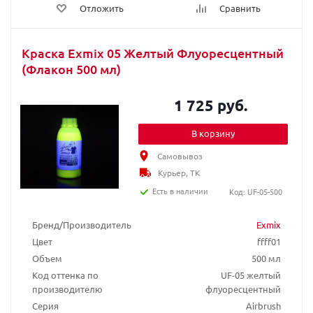
Отложить
Сравнить
Краска Exmix 05 Желтый Флуоресцентный
(Флакон 500 мл)
1 725 руб.
В корзину
Самовывоз
Курьер, ТК
Есть в наличии
Код: UF-05-500
Бренд/Производитель
Exmix
Цвет
ffff01
Объем
500 мл
Код оттенка по
UF-05 желтый
производителю
флуоресцентный
Серия
Airbrush