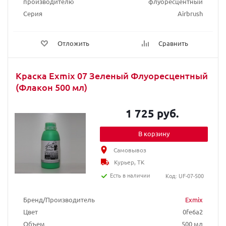
производителю
флуоресцентный
Серия
Airbrush
Отложить
Сравнить
Краска Exmix 07 Зеленый Флуоресцентный
(Флакон 500 мл)
1 725 руб.
В корзину
Самовывоз
Курьер, ТК
Есть в наличии
Код: UF-07-500
Бренд/Производитель
Exmix
Цвет
0fe6a2
Объем
500 мл