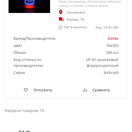
Наши менеджеры обязательно свяжутся
с вами и уточнят условия заказа
Самовывоз
Курьер, ТК
Нет в наличии
Код: UF-01-500
Бренд/Производитель
Exmix
Цвет
fea202
Объем
500 мл
Код оттенка по
UF-01 оранжевый
производителю
флуоресцентный
Серия
Airbrush
Отложить
Сравнить
Найдено товаров: 10