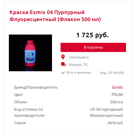
Краска Exmix 04 Пурпурный
Флуоресцентный (Флакон 500 мл)
1 725 руб.
В корзину
Самовывоз
Курьер, ТК
Есть в наличии
Код: UF-04-500
Бренд/Производитель
Exmix
Цвет
ff0c80
Объем
500 мл
Код оттенка по
UF-04 пурпурный
производителю
Флуоресцентный
Серия
Airbrush