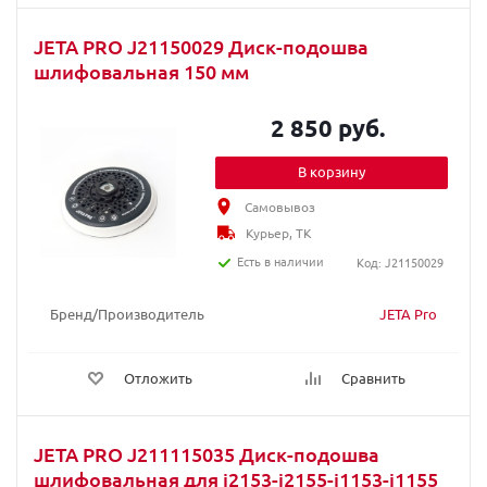
JETA PRO J21150029 Диск-подошва
шлифовальная 150 мм
2 850 руб.
В корзину
Самовывоз
Курьер, ТК
Есть в наличии
Код: J21150029
Бренд/Производитель
JETA Pro
Отложить
Сравнить
JETA PRO J211115035 Диск-подошва
шлифовальная для j2153-j2155-j1153-j1155