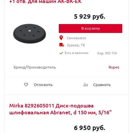
+1 отв. для машин AK-BK-EK
5 929 руб.
В корзину
Самовывоз
Курьер, ТК
Есть в наличии
Код: 902.154
Бренд/Производитель
Rupes
Отложить
Сравнить
Mirka 8292605011 Диск-подошва
шлифовальная Abranet, d 150 мм, 5/16"
6 950 руб.