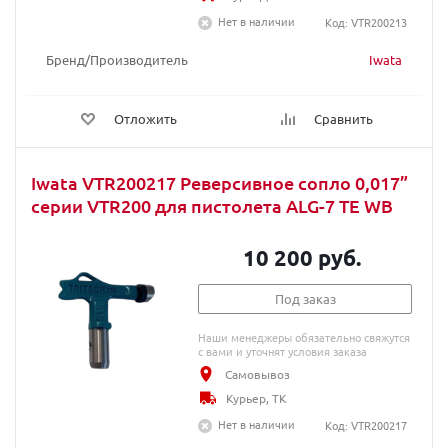
Нет в наличии
Код: VTR200213
Бренд/Производитель
Iwata
Отложить
Сравнить
Iwata VTR200217 Реверсивное сопло 0,017”
серии VTR200 для пистолета ALG-7 TE WB
10 200 руб.
Под заказ
Наши менеджеры обязательно свяжутся
с вами и уточнят условия заказа
Самовывоз
Курьер, ТК
Нет в наличии
Код: VTR200217